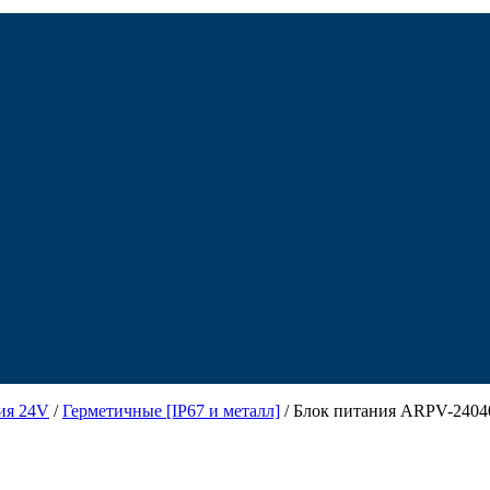
ия 24V
/
Герметичные [IP67 и металл]
/ Блок питания ARPV-24040-