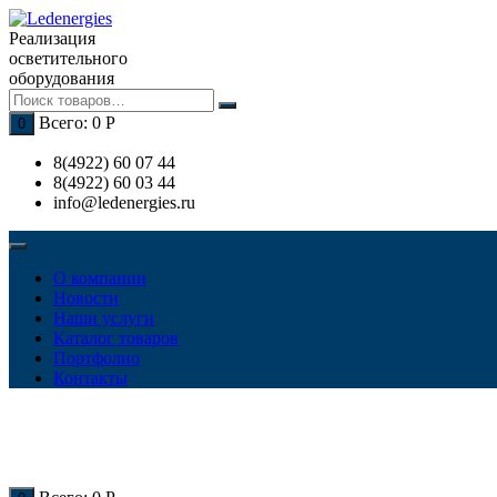
Перейти
к
Реализация
содержимому
осветительного
оборудования
Всего:
0
Р
0
8(4922) 60 07 44
8(4922) 60 03 44
info@ledenergies.ru
О компании
Новости
Наши услуги
Каталог товаров
Портфолио
Контакты