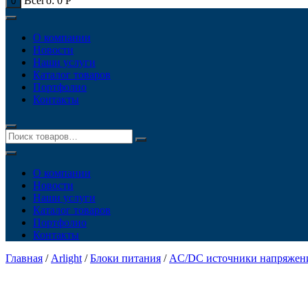
Всего:
0
Р
0
О компании
Новости
Наши услуги
Каталог товаров
Портфолио
Контакты
О компании
Новости
Наши услуги
Каталог товаров
Портфолио
Контакты
Главная
/
Arlight
/
Блоки питания
/
AC/DC источники напряжен