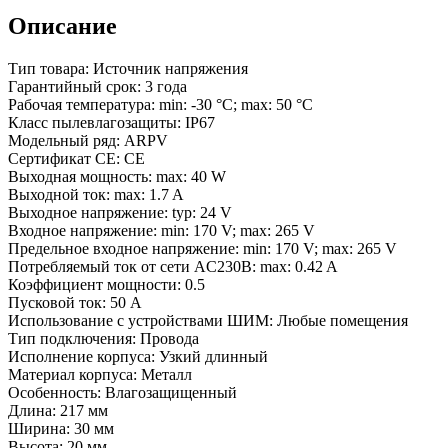
3
года)
Описание
Тип товара: Источник напряжения
Гарантийный срок: 3 года
Рабочая температура: min: -30 °C; max: 50 °C
Класс пылевлагозащиты: IP67
Модельный ряд: ARPV
Сертификат CE: СЕ
Выходная мощность: max: 40 W
Выходной ток: max: 1.7 A
Выходное напряжение: typ: 24 V
Входное напряжение: min: 170 V; max: 265 V
Предельное входное напряжение: min: 170 V; max: 265 V
Потребляемый ток от сети AC230В: max: 0.42 A
Коэффициент мощности: 0.5
Пусковой ток: 50 A
Использование с устройствами ШИМ: Любые помещения
Тип подключения: Провода
Исполнение корпуса: Узкий длинный
Материал корпуса: Металл
Особенность: Влагозащищенный
Длина: 217 мм
Ширина: 30 мм
Высота: 20 мм