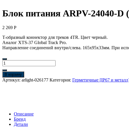
Блок питания ARPV-24040-D (24
2 269
Р
T-образный коннектор для треков 4TR. Цвет черный.
Аналог XTS-37 Global Track Pro.
Направление соединений внутри/слева. 165х95х33мм. При испо
Количество
товара
Блок
В корзину
питания
Артикул:
arlight-026177
Категория:
Герметичные [IP67 и металл
ARPV-
24040-
D
(24V,
1.7A,
40W)
Описание
(Arlight,
Бренд
IP67
Детали
Металл,