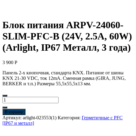
Блок питания ARPV-24060-
SLIM-PFC-B (24V, 2.5A, 60W)
(Arlight, IP67 Металл, 3 года)
3 900
Р
Панель 2-х кнопочная, стандарта KNX. Питание от шины
KNX 21-30 VDC, ток 12mA. Сменная рамка (GIRA, JUNG,
BERKER и т.п.) Размеры 55,5х55,5х13 мм.
Количество
товара
Блок
В корзину
питания
Артикул:
arlight-023553(1)
Категория:
Герметичные с PFC
ARPV-
[IP67 и металл]
24060-
SLIM-