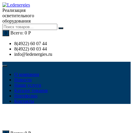
Перейти
к
Реализация
содержимому
осветительного
оборудования
Всего:
0
Р
0
8(4922) 60 07 44
8(4922) 60 03 44
info@ledenergies.ru
О компании
Новости
Наши услуги
Каталог товаров
Портфолио
Контакты