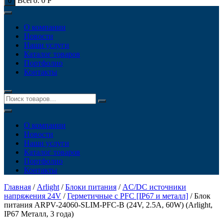
Всего:
0
Р
0
О компании
Новости
Наши услуги
Каталог товаров
Портфолио
Контакты
О компании
Новости
Наши услуги
Каталог товаров
Портфолио
Контакты
Главная
/
Arlight
/
Блоки питания
/
AC/DC источники
напряжения 24V
/
Герметичные с PFC [IP67 и металл]
/ Блок
питания ARPV-24060-SLIM-PFC-B (24V, 2.5A, 60W) (Arlight,
IP67 Металл, 3 года)