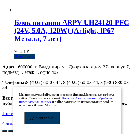
Блок питания ARPV-UH24120-PFC
(24V, 5.0A, 120W) (Arlight, IP67
Металл, 7 лет)
9 123
Р
В корзину
Адрес:
600000, г. Владимир, ул. Дворянская дом 27а корпус 7,
подъезд 1, этаж 4, офис 402
Телефоны:
8 (4922) 60-07-44; 8 (4922) 60-03-44; 8 (930) 830-08-
44
Мы используем файлы куки и сервис Яндекс.Метрика для работы
Все предложения, размещенные на сайте, не являются
сайта. Ознакомитесь с нашей
Политикой в отношении обработки
персональных данных
и дайте согласие на использование cookies
публичной офертой. Просьба уточнять цены по телефону.
и сервиса Яндекс.Метрика .
Политика обработки персональных данных
Даю согласие
Соглашение на обработку персональных данных