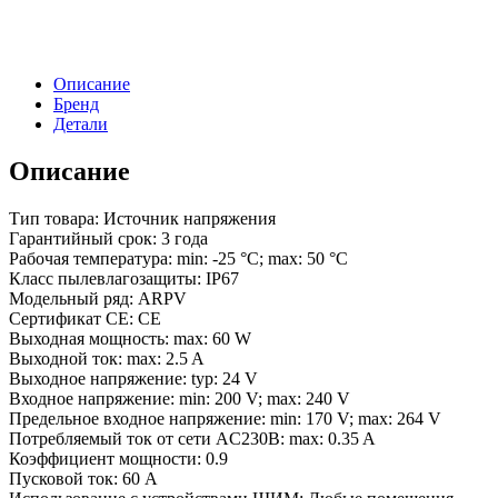
PFC-
B
(24V,
2.5A,
Описание
60W)
Бренд
(Arlight,
Детали
IP67
Металл,
3
Описание
года)
Тип товара: Источник напряжения
Гарантийный срок: 3 года
Рабочая температура: min: -25 °C; max: 50 °C
Класс пылевлагозащиты: IP67
Модельный ряд: ARPV
Сертификат CE: СЕ
Выходная мощность: max: 60 W
Выходной ток: max: 2.5 A
Выходное напряжение: typ: 24 V
Входное напряжение: min: 200 V; max: 240 V
Предельное входное напряжение: min: 170 V; max: 264 V
Потребляемый ток от сети AC230В: max: 0.35 A
Коэффициент мощности: 0.9
Пусковой ток: 60 A