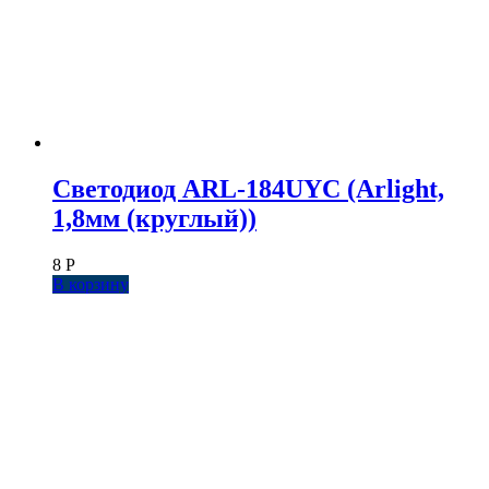
Светодиод ARL-184UYC (Arlight,
1,8мм (круглый))
8
Р
В корзину