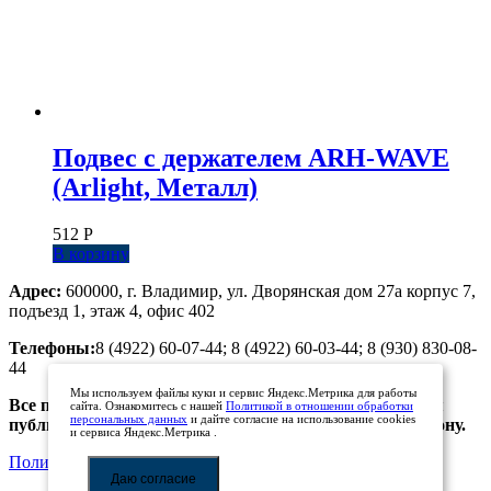
Подвес с держателем ARH-WAVE
(Arlight, Металл)
512
Р
В корзину
Адрес:
600000, г. Владимир, ул. Дворянская дом 27а корпус 7,
подъезд 1, этаж 4, офис 402
Телефоны:
8 (4922) 60-07-44; 8 (4922) 60-03-44; 8 (930) 830-08-
44
Мы используем файлы куки и сервис Яндекс.Метрика для работы
Все предложения, размещенные на сайте, не являются
сайта. Ознакомитесь с нашей
Политикой в отношении обработки
персональных данных
и дайте согласие на использование cookies
публичной офертой. Просьба уточнять цены по телефону.
и сервиса Яндекс.Метрика .
Политика обработки персональных данных
Даю согласие