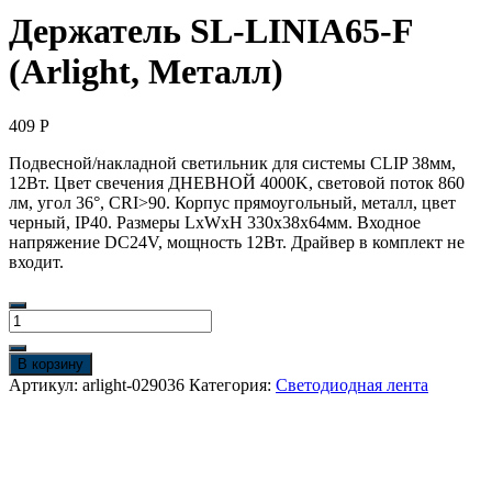
Держатель SL-LINIA65-F
(Arlight, Металл)
409
Р
Подвесной/накладной светильник для системы CLIP 38мм,
12Вт. Цвет свечения ДНЕВНОЙ 4000K, световой поток 860
лм, угол 36°, CRI>90. Корпус прямоугольный, металл, цвет
черный, IP40. Размеры LxWxH 330x38x64мм. Входное
напряжение DC24V, мощность 12Вт. Драйвер в комплект не
входит.
Количество
товара
Держатель
В корзину
SL-
Артикул:
arlight-029036
Категория:
Светодиодная лента
LINIA65-
F
(Arlight,
Металл)