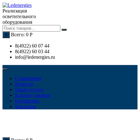
Перейти
к
Реализация
содержимому
осветительного
оборудования
Всего:
0
Р
0
8(4922) 60 07 44
8(4922) 60 03 44
info@ledenergies.ru
О компании
Новости
Наши услуги
Каталог товаров
Портфолио
Контакты