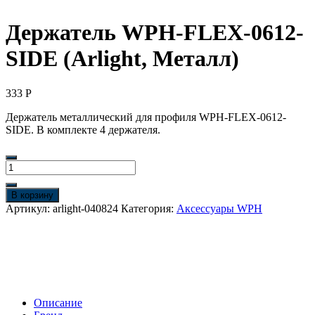
Держатель WPH-FLEX-0612-
SIDE (Arlight, Металл)
333
Р
Держатель металлический для профиля WPH-FLEX-0612-
SIDE. В комплекте 4 держателя.
Количество
товара
Держатель
В корзину
WPH-
Артикул:
arlight-040824
Категория:
Аксессуары WPH
FLEX-
0612-
SIDE
(Arlight,
Металл)
Описание