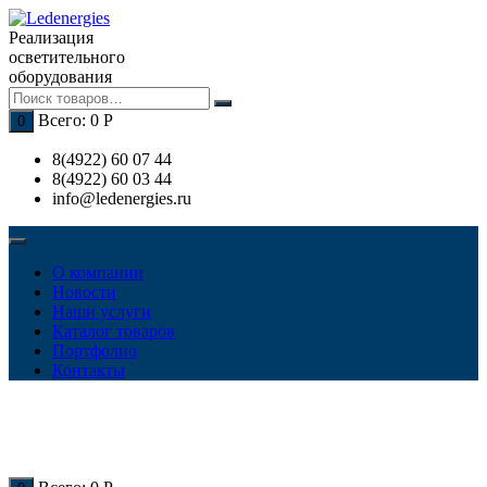
Перейти
к
Реализация
содержимому
осветительного
оборудования
Всего:
0
Р
0
8(4922) 60 07 44
8(4922) 60 03 44
info@ledenergies.ru
О компании
Новости
Наши услуги
Каталог товаров
Портфолио
Контакты