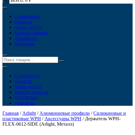
Всего:
0
Р
0
О компании
Новости
Наши услуги
Каталог товаров
Портфолио
Контакты
О компании
Новости
Наши услуги
Каталог товаров
Портфолио
Контакты
Главная
/
Arlight
/
Алюминиевые профили
/
Силиконовые и
пластиковые WPH
/
Аксессуары WPH
/ Держатель WPH-
FLEX-0612-SIDE (Arlight, Металл)