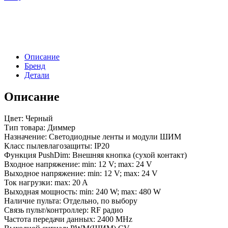
DIM
(12-
24V,
1x20A,
2.4G)
(Arlight,
Описание
IP20
Бренд
Металл,
Детали
5
лет)
Описание
Цвет: Черный
Тип товара: Диммер
Назначение: Светодиодные ленты и модули ШИМ
Класс пылевлагозащиты: IP20
Функция PushDim: Внешняя кнопка (сухой контакт)
Входное напряжение: min: 12 V; max: 24 V
Выходное напряжение: min: 12 V; max: 24 V
Ток нагрузки: max: 20 A
Выходная мощность: min: 240 W; max: 480 W
Наличие пульта: Отдельно, по выбору
Связь пульт/контроллер: RF радио
Частота передачи данных: 2400 MHz