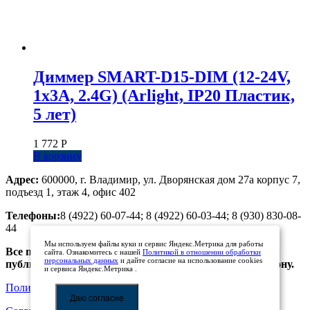
Диммер SMART-D15-DIM (12-24V,
1x3A, 2.4G) (Arlight, IP20 Пластик,
5 лет)
1 772
Р
В корзину
Адрес:
600000, г. Владимир, ул. Дворянская дом 27а корпус 7,
подъезд 1, этаж 4, офис 402
Телефоны:
8 (4922) 60-07-44; 8 (4922) 60-03-44; 8 (930) 830-08-
44
Мы используем файлы куки и сервис Яндекс.Метрика для работы
Все предложения, размещенные на сайте, не являются
сайта. Ознакомитесь с нашей
Политикой в отношении обработки
персональных данных
и дайте согласие на использование cookies
публичной офертой. Просьба уточнять цены по телефону.
и сервиса Яндекс.Метрика .
Политика обработки персональных данных
Даю согласие