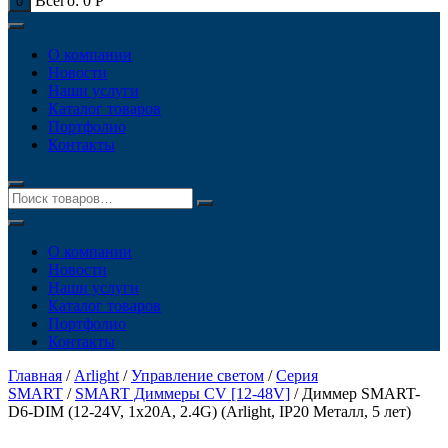
Всего:
0
Р
0
О компании
Новости
Наши услуги
Каталог товаров
Портфолио
Контакты
О компании
Новости
Наши услуги
Каталог товаров
Портфолио
Контакты
Главная
/
Arlight
/
Управление светом
/
Серия
SMART
/
SMART Диммеры CV [12-48V]
/ Диммер SMART-
D6-DIM (12-24V, 1x20A, 2.4G) (Arlight, IP20 Металл, 5 лет)