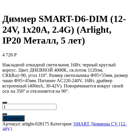
Диммер SMART-D6-DIM (12-
24V, 1x20A, 2.4G) (Arlight,
IP20 Металл, 5 лет)
4 726
Р
Накладной откидной светильник 16Вт, черный круглый
корпус. Цвет ДНЕВНОЙ 4000K, св.поток 1120лм,
CRI(Ra)>90, угол 110°. Размер светильника Ф95×55мм, размер
чаши Ф95×45мм. Питание AC220-240V, 16Вт, драйвер
встроенный (400mA, 30-42V). Поворачивается вокруг своей
оси на 350° и отклоняется на 90°.
Количество
товара
Диммер
В корзину
SMART-
Артикул:
arlight-028175
Категория:
SMART Диммеры CV [12-
D6-
48V]