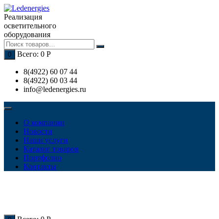
Перейти
к
Реализация
содержимому
осветительного
оборудования
Всего:
0
Р
0
8(4922) 60 07 44
8(4922) 60 03 44
info@ledenergies.ru
О компании
Новости
Наши услуги
Каталог товаров
Портфолио
Контакты