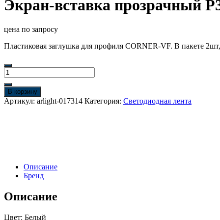
Экран-вставка прозрачный P35
цена по запросу
Пластиковая заглушка для профиля CORNER-VF. В пакете 2шт, 
Количество
товара
Экран-
В корзину
вставка
Артикул:
arlight-017314
Категория:
Светодиодная лента
прозрачный
P35C-
2000
(Arlight,
Пластик)
Описание
Бренд
Описание
Цвет: Белый