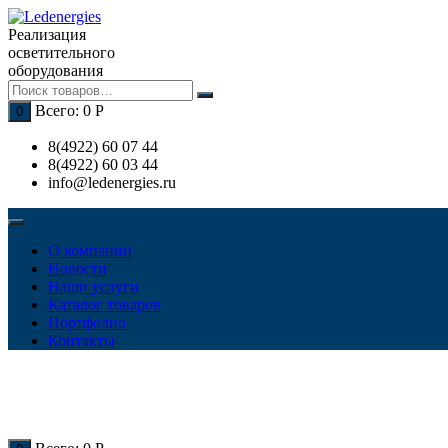
Перейти
к
Реализация
содержимому
осветительного
оборудования
Всего:
0
Р
0
8(4922) 60 07 44
8(4922) 60 03 44
info@ledenergies.ru
О компании
Новости
Наши услуги
Каталог товаров
Портфолио
Контакты