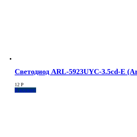
Светодиод ARL-5923UYC-3.5cd-E (Arl
12
Р
В корзину