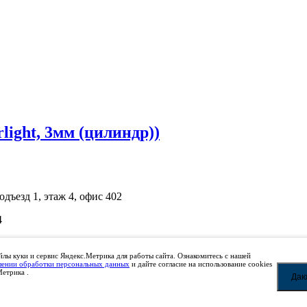
ight, 3мм (цилиндр))
одъезд 1, этаж 4, офис 402
4
ичной офертой. Просьба уточнять цены по телефону.
лы куки и сервис Яндекс.Метрика для работы сайта. Ознакомитесь с нашей
шении обработки персональных данных
и дайте согласие на использование cookies
Метрика .
Даю