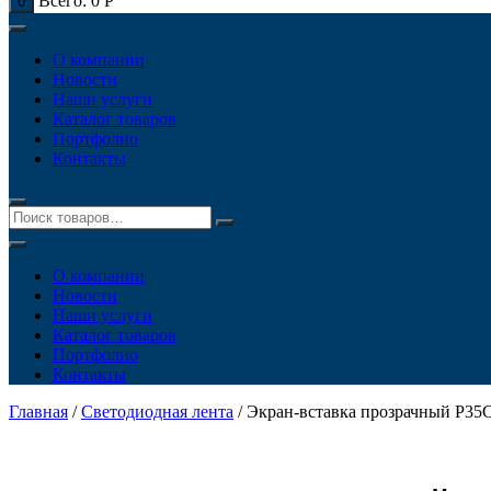
Всего:
0
Р
0
О компании
Новости
Наши услуги
Каталог товаров
Портфолио
Контакты
О компании
Новости
Наши услуги
Каталог товаров
Портфолио
Контакты
Главная
/
Светодиодная лента
/ Экран-вставка прозрачный P35C-