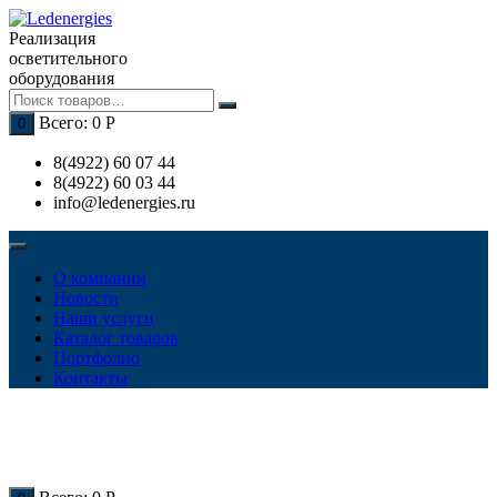
Перейти
к
Реализация
содержимому
осветительного
оборудования
Всего:
0
Р
0
8(4922) 60 07 44
8(4922) 60 03 44
info@ledenergies.ru
О компании
Новости
Наши услуги
Каталог товаров
Портфолио
Контакты