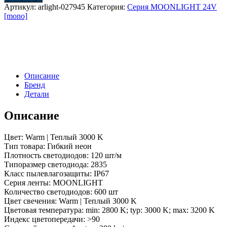
лента
Артикул:
arlight-027945
Категория:
Серия MOONLIGHT 24V
MOONLIGHT-
[mono]
5000S-
SIDE-
2835-
120-
24V
Warm
Описание
(6х12mm,
Бренд
10W,
Детали
IP67)
(Arlight,
Вывод
Описание
кабеля
прямой)
Цвет: Warm | Теплый 3000 K
Тип товара: Гибкий неон
Плотность светодиодов: 120 шт/м
Типоразмер светодиода: 2835
Класс пылевлагозащиты: IP67
Серия ленты: MOONLIGHT
Количество светодиодов: 600 шт
Цвет свечения: Warm | Теплый 3000 K
Цветовая температура: min: 2800 K; typ: 3000 K; max: 3200 K
Индекс цветопередачи: >90