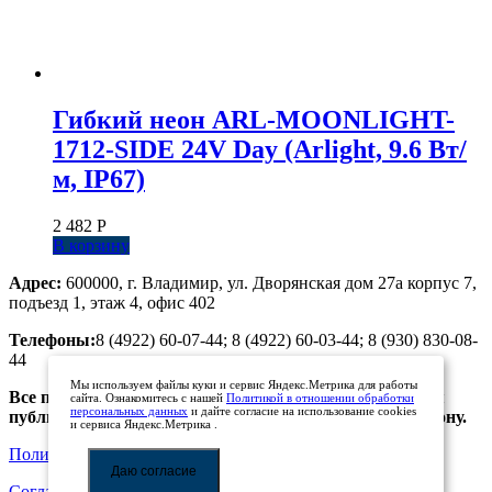
Гибкий неон ARL-MOONLIGHT-
1712-SIDE 24V Day (Arlight, 9.6 Вт/
м, IP67)
2 482
Р
В корзину
Адрес:
600000, г. Владимир, ул. Дворянская дом 27а корпус 7,
подъезд 1, этаж 4, офис 402
Телефоны:
8 (4922) 60-07-44; 8 (4922) 60-03-44; 8 (930) 830-08-
44
Мы используем файлы куки и сервис Яндекс.Метрика для работы
Все предложения, размещенные на сайте, не являются
сайта. Ознакомитесь с нашей
Политикой в отношении обработки
персональных данных
и дайте согласие на использование cookies
публичной офертой. Просьба уточнять цены по телефону.
и сервиса Яндекс.Метрика .
Политика обработки персональных данных
Даю согласие
Соглашение на обработку персональных данных