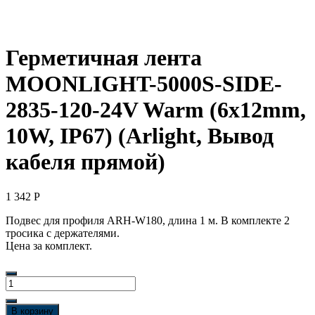
Герметичная лента
MOONLIGHT-5000S-SIDE-
2835-120-24V Warm (6х12mm,
10W, IP67) (Arlight, Вывод
кабеля прямой)
1 342
Р
Подвес для профиля ARH-W180, длина 1 м. В комплекте 2
тросика с держателями.
Цена за комплект.
Количество
товара
Герметичная
В корзину