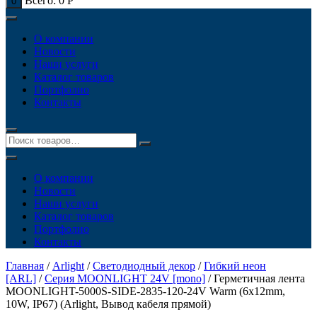
Всего:
0
Р
0
О компании
Новости
Наши услуги
Каталог товаров
Портфолио
Контакты
О компании
Новости
Наши услуги
Каталог товаров
Портфолио
Контакты
Главная
/
Arlight
/
Светодиодный декор
/
Гибкий неон
[ARL]
/
Серия MOONLIGHT 24V [mono]
/ Герметичная лента
MOONLIGHT-5000S-SIDE-2835-120-24V Warm (6х12mm,
10W, IP67) (Arlight, Вывод кабеля прямой)