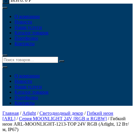
Всего:
0
Р
0
О компании
Новости
Наши услуги
Каталог товаров
Портфолио
Контакты
О компании
Новости
Наши услуги
Каталог товаров
Портфолио
Контакты
Главная
/
Arlight
/
Светодиодный декор
/
Гибкий неон
[ARL]
/
Серия MOONLIGHT 24V [RGB и RGBW]
/ Гибкий
неон ARL-MOONLIGHT-1213-TOP 24V RGB (Arlight, 12 Вт/
м, IP67)