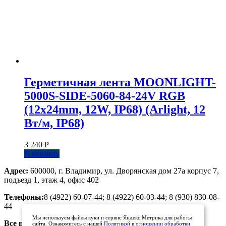
Герметичная лента MOONLIGHT-
5000S-SIDE-5060-84-24V RGB
(12х24mm, 12W, IP68) (Arlight, 12
Вт/м, IP68)
3 240
Р
В корзину
Адрес:
600000, г. Владимир, ул. Дворянская дом 27а корпус 7,
подъезд 1, этаж 4, офис 402
Телефоны:
8 (4922) 60-07-44; 8 (4922) 60-03-44; 8 (930) 830-08-
44
Мы используем файлы куки и сервис Яндекс.Метрика для работы
Все предложения, размещенные на сайте, не являются
сайта. Ознакомитесь с нашей
Политикой в отношении обработки