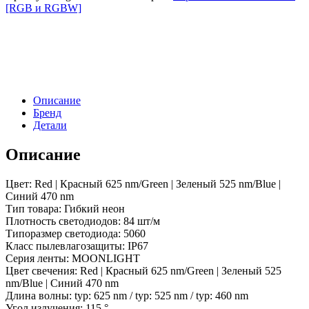
ARL-
[RGB и RGBW]
MOONLIGHT-
1213-
TOP
24V
RGB
(Arlight,
12
Описание
Вт/
Бренд
м,
Детали
IP67)
Описание
Цвет: Red | Красный 625 nm/Green | Зеленый 525 nm/Blue |
Синий 470 nm
Тип товара: Гибкий неон
Плотность светодиодов: 84 шт/м
Типоразмер светодиода: 5060
Класс пылевлагозащиты: IP67
Серия ленты: MOONLIGHT
Цвет свечения: Red | Красный 625 nm/Green | Зеленый 525
nm/Blue | Синий 470 nm
Длина волны: typ: 625 nm / typ: 525 nm / typ: 460 nm
Угол излучения: 115 °