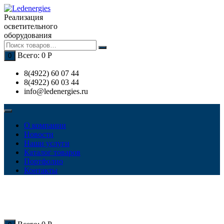
Перейти
к
Реализация
содержимому
осветительного
оборудования
Всего:
0
Р
0
8(4922) 60 07 44
8(4922) 60 03 44
info@ledenergies.ru
О компании
Новости
Наши услуги
Каталог товаров
Портфолио
Контакты