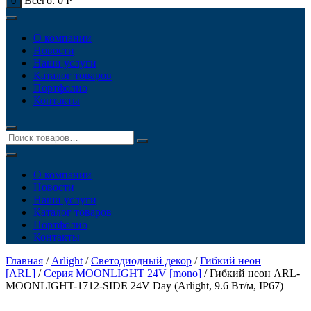
Всего:
0
Р
0
О компании
Новости
Наши услуги
Каталог товаров
Портфолио
Контакты
О компании
Новости
Наши услуги
Каталог товаров
Портфолио
Контакты
Главная
/
Arlight
/
Светодиодный декор
/
Гибкий неон
[ARL]
/
Серия MOONLIGHT 24V [mono]
/ Гибкий неон ARL-
MOONLIGHT-1712-SIDE 24V Day (Arlight, 9.6 Вт/м, IP67)