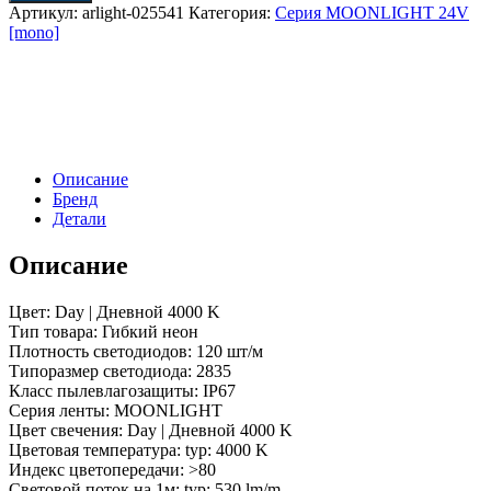
неон
Артикул:
arlight-025541
Категория:
Серия MOONLIGHT 24V
ARL-
[mono]
MOONLIGHT-
1712-
SIDE
24V
Day
(Arlight,
9.6
Описание
Вт/
Бренд
м,
Детали
IP67)
Описание
Цвет: Day | Дневной 4000 K
Тип товара: Гибкий неон
Плотность светодиодов: 120 шт/м
Типоразмер светодиода: 2835
Класс пылевлагозащиты: IP67
Серия ленты: MOONLIGHT
Цвет свечения: Day | Дневной 4000 K
Цветовая температура: typ: 4000 K
Индекс цветопередачи: >80
Световой поток на 1м: typ: 530 lm/m