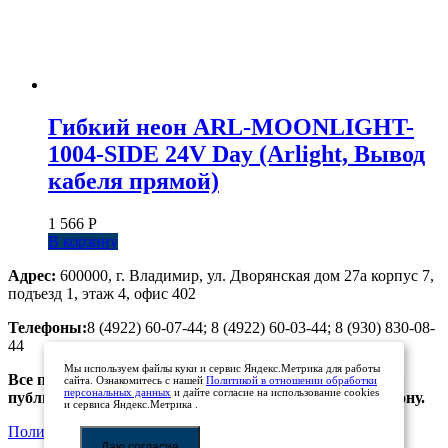
Гибкий неон ARL-MOONLIGHT-
1004-SIDE 24V Day (Arlight, Вывод
кабеля прямой)
1 566
Р
В корзину
Адрес:
600000, г. Владимир, ул. Дворянская дом 27а корпус 7,
подъезд 1, этаж 4, офис 402
Телефоны:
8 (4922) 60-07-44; 8 (4922) 60-03-44; 8 (930) 830-08-
44
Мы используем файлы куки и сервис Яндекс.Метрика для работы
Все предложения, размещенные на сайте, не являются
сайта. Ознакомитесь с нашей
Политикой в отношении обработки
персональных данных
и дайте согласие на использование cookies
публичной офертой. Просьба уточнять цены по телефону.
и сервиса Яндекс.Метрика .
Политика обработки персональных данных
Даю согласие