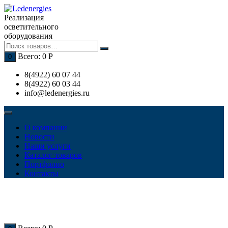
Перейти
к
Реализация
содержимому
осветительного
оборудования
Всего:
0
Р
0
8(4922) 60 07 44
8(4922) 60 03 44
info@ledenergies.ru
О компании
Новости
Наши услуги
Каталог товаров
Портфолио
Контакты