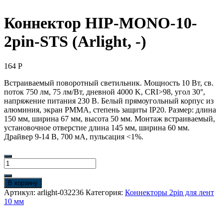
Коннектор HIP-MONO-10-
2pin-STS (Arlight, -)
164
Р
Встраиваемый поворотный светильник. Мощность 10 Вт, св.
поток 750 лм, 75 лм/Вт, дневной 4000 K, CRI>98, угол 30°,
напряжение питания 230 В. Белый прямоугольный корпус из
алюминия, экран PMMA, степень защиты IP20. Размер: длина
150 мм, ширина 67 мм, высота 50 мм. Монтаж встраиваемый,
установочное отверстие длина 145 мм, ширина 60 мм.
Драйвер 9-14 В, 700 мА, пульсация <1%.
Количество
товара
Коннектор
В корзину
HIP-
Артикул:
arlight-032236
Категория:
Коннекторы 2pin для лент
MONO-
10 мм
10-
2pin-