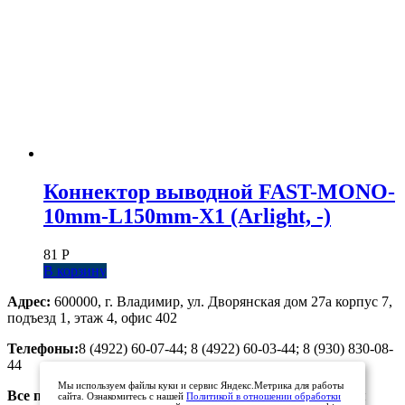
Коннектор выводной FAST-MONO-
10mm-L150mm-X1 (Arlight, -)
81
Р
В корзину
Адрес:
600000, г. Владимир, ул. Дворянская дом 27а корпус 7,
подъезд 1, этаж 4, офис 402
Телефоны:
8 (4922) 60-07-44; 8 (4922) 60-03-44; 8 (930) 830-08-
44
Мы используем файлы куки и сервис Яндекс.Метрика для работы
Все предложения, размещенные на сайте, не являются
сайта. Ознакомитесь с нашей
Политикой в отношении обработки