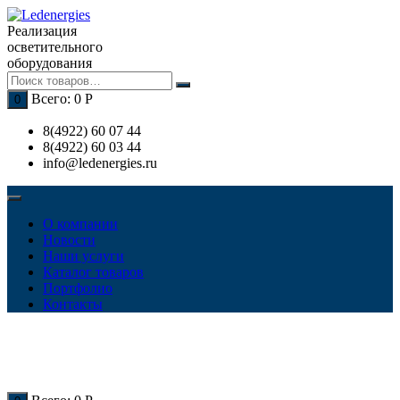
Перейти
к
Реализация
содержимому
осветительного
оборудования
Всего:
0
Р
0
8(4922) 60 07 44
8(4922) 60 03 44
info@ledenergies.ru
О компании
Новости
Наши услуги
Каталог товаров
Портфолио
Контакты