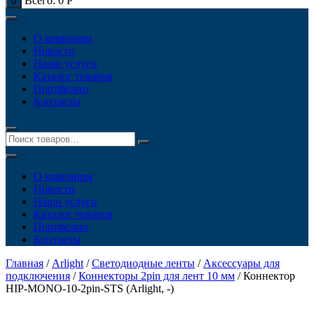
Всего:
0
Р
0
О компании
Новости
Наши услуги
Каталог товаров
Портфолио
Контакты
О компании
Новости
Наши услуги
Каталог товаров
Портфолио
Контакты
Главная
/
Arlight
/
Светодиодные ленты
/
Аксессуары для
подключения
/
Коннекторы 2pin для лент 10 мм
/ Коннектор
HIP-MONO-10-2pin-STS (Arlight, -)