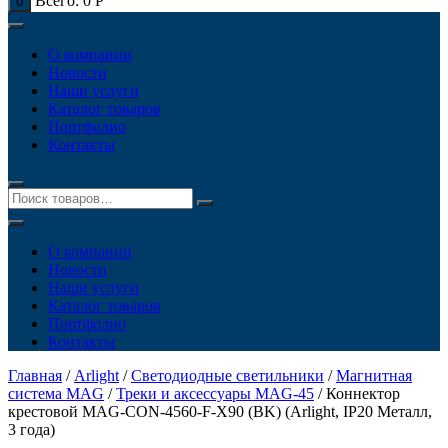
Всего:
0
Р
0
О компании
Новости
Наши услуги
Каталог товаров
Портфолио
Контакты
О компании
Новости
Наши услуги
Каталог товаров
Портфолио
Контакты
Главная
/
Arlight
/
Светодиодные светильники
/
Магнитная
система MAG
/
Треки и аксессуары MAG-45
/ Коннектор
крестовой MAG-CON-4560-F-X90 (BK) (Arlight, IP20 Металл,
3 года)