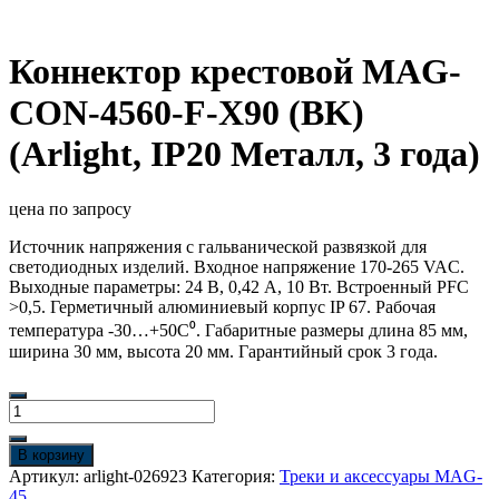
Коннектор крестовой MAG-
CON-4560-F-X90 (BK)
(Arlight, IP20 Металл, 3 года)
цена по запросу
Источник напряжения с гальванической развязкой для
светодиодных изделий. Входное напряжение 170-265 VAC.
Выходные параметры: 24 В, 0,42 А, 10 Вт. Встроенный PFC
>0,5. Герметичный алюминиевый корпус IP 67. Рабочая
температура -30…+50C⁰. Габаритные размеры длина 85 мм,
ширина 30 мм, высота 20 мм. Гарантийный срок 3 года.
Количество
товара
Коннектор
В корзину
крестовой
Артикул:
arlight-026923
Категория:
Треки и аксессуары MAG-
MAG-
45