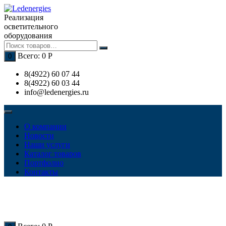
Перейти
к
Реализация
содержимому
осветительного
оборудования
Всего:
0
Р
0
8(4922) 60 07 44
8(4922) 60 03 44
info@ledenergies.ru
О компании
Новости
Наши услуги
Каталог товаров
Портфолио
Контакты