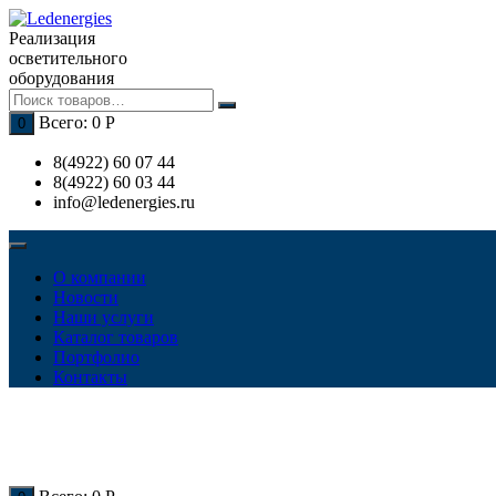
Перейти
к
Реализация
содержимому
осветительного
оборудования
Всего:
0
Р
0
8(4922) 60 07 44
8(4922) 60 03 44
info@ledenergies.ru
О компании
Новости
Наши услуги
Каталог товаров
Портфолио
Контакты