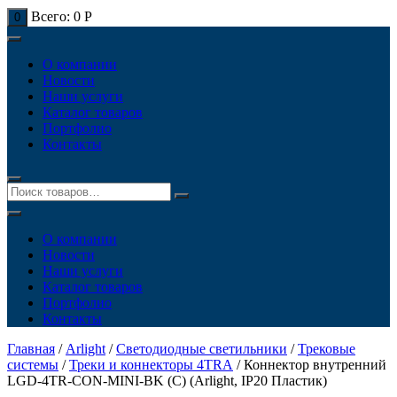
Всего:
0
Р
0
О компании
Новости
Наши услуги
Каталог товаров
Портфолио
Контакты
О компании
Новости
Наши услуги
Каталог товаров
Портфолио
Контакты
Главная
/
Arlight
/
Светодиодные светильники
/
Трековые
системы
/
Треки и коннекторы 4TRA
/ Коннектор внутренний
LGD-4TR-CON-MINI-BK (C) (Arlight, IP20 Пластик)