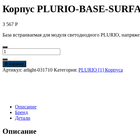
Корпус PLURIO-BASE-SURFACE-
3 567
Р
База встраиваемая для модуля светодиодного PLURIO, напряже
Количество
товара
Корпус
В корзину
PLURIO-
Артикул:
arlight-031710
Категория:
PLURIO [1] Корпуса
BASE-
SURFACE-
S112x79
(BK,
1-
2,
Описание
200mA)
Бренд
(Arlight,
Детали
IP20
Металл,
3
Описание
года)