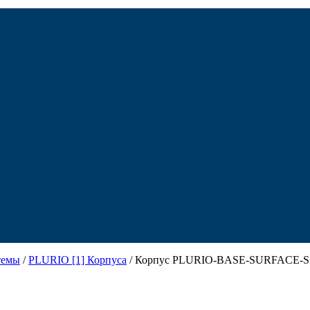
темы
/
PLURIO [1] Корпуса
/ Корпус PLURIO-BASE-SURFACE-S112x7