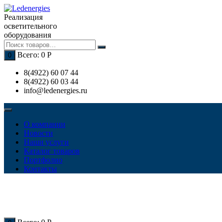
Перейти
к
Реализация
содержимому
осветительного
оборудования
Всего:
0
Р
0
8(4922) 60 07 44
8(4922) 60 03 44
info@ledenergies.ru
О компании
Новости
Наши услуги
Каталог товаров
Портфолио
Контакты