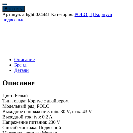
товара
Корпус
В корзину
SP-
Артикул:
arlight-024441
Категория:
POLO [1] Корпуса
POLO-
подвесные
HANG-
LONG450-
R65
(WH,
1-
3,
200mA)
Описание
(Arlight,
Бренд
IP20
Детали
Металл,
3
Описание
года)
Цвет: Белый
Тип товара: Корпус с драйвером
Модельный ряд: POLO
Выходное напряжение: min: 30 V; max: 43 V
Выходной ток: typ: 0.2 A
Напряжение питания: 230 V
Способ монтажа: Подвесной
Материал корпуса: Металл