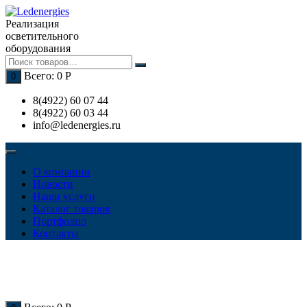
Перейти
к
Реализация
содержимому
осветительного
оборудования
Всего:
0
Р
0
8(4922) 60 07 44
8(4922) 60 03 44
info@ledenergies.ru
О компании
Новости
Наши услуги
Каталог товаров
Портфолио
Контакты