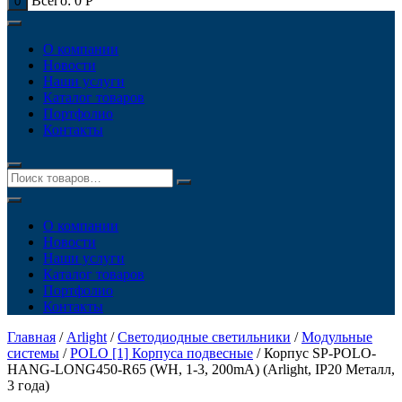
Всего:
0
Р
0
О компании
Новости
Наши услуги
Каталог товаров
Портфолио
Контакты
О компании
Новости
Наши услуги
Каталог товаров
Портфолио
Контакты
Главная
/
Arlight
/
Светодиодные светильники
/
Модульные
системы
/
POLO [1] Корпуса подвесные
/ Корпус SP-POLO-
HANG-LONG450-R65 (WH, 1-3, 200mA) (Arlight, IP20 Металл,
3 года)