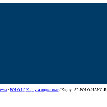
темы
/
POLO [1] Корпуса подвесные
/ Корпус SP-POLO-HANG-R85 (