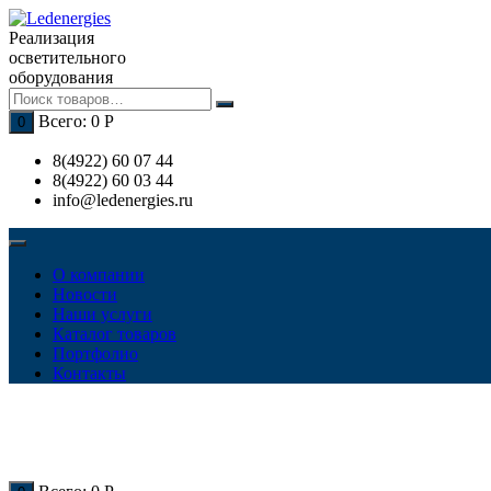
Перейти
к
Реализация
содержимому
осветительного
оборудования
Всего:
0
Р
0
8(4922) 60 07 44
8(4922) 60 03 44
info@ledenergies.ru
О компании
Новости
Наши услуги
Каталог товаров
Портфолио
Контакты