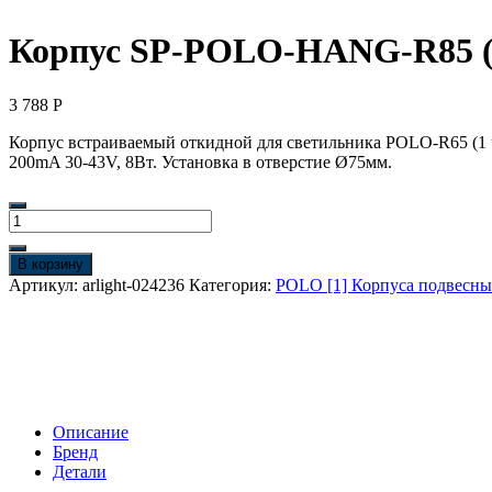
Корпус SP-POLO-HANG-R85 (WH,
3 788
Р
Корпус встраиваемый откидной для светильника POLO-R65 (1 
200mA 30-43V, 8Вт. Установка в отверстие Ø75мм.
Количество
товара
Корпус
В корзину
SP-
Артикул:
arlight-024236
Категория:
POLO [1] Корпуса подвесны
POLO-
HANG-
R85
(WH,
1-
3,
350mA)
Описание
(Arlight,
Бренд
IP20
Детали
Металл,