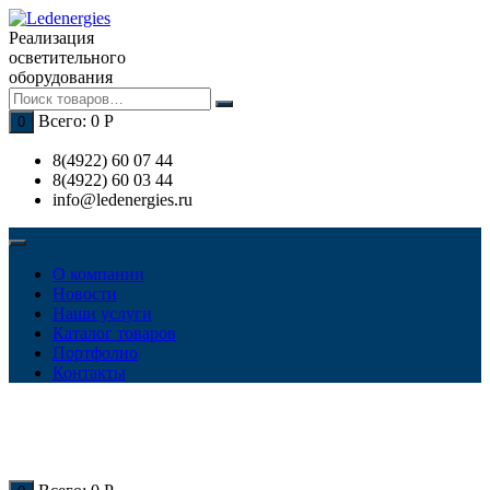
Перейти
к
Реализация
содержимому
осветительного
оборудования
Всего:
0
Р
0
8(4922) 60 07 44
8(4922) 60 03 44
info@ledenergies.ru
О компании
Новости
Наши услуги
Каталог товаров
Портфолио
Контакты