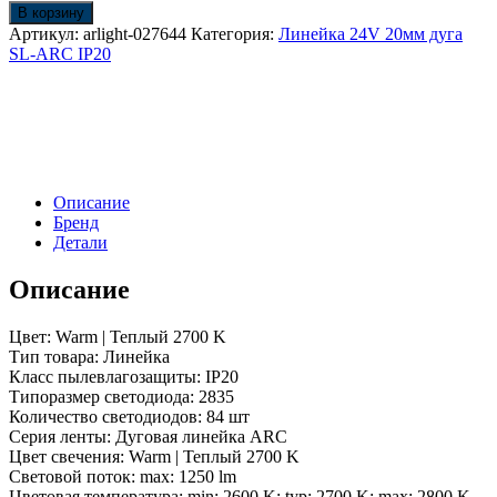
Линейка
В корзину
SL-
Артикул:
arlight-027644
Категория:
Линейка 24V 20мм дуга
ARC-
SL-ARC IP20
D1500-
A45-
11.5W
24V
Warm2700
(580мм,
дуга
Описание
1
Бренд
из
Детали
8)
(Arlight,
Описание
Открытый)
Цвет: Warm | Теплый 2700 K
Тип товара: Линейка
Класс пылевлагозащиты: IP20
Типоразмер светодиода: 2835
Количество светодиодов: 84 шт
Серия ленты: Дуговая линейка ARC
Цвет свечения: Warm | Теплый 2700 K
Световой поток: max: 1250 lm
Цветовая температура: min: 2600 K; typ: 2700 K; max: 2800 K