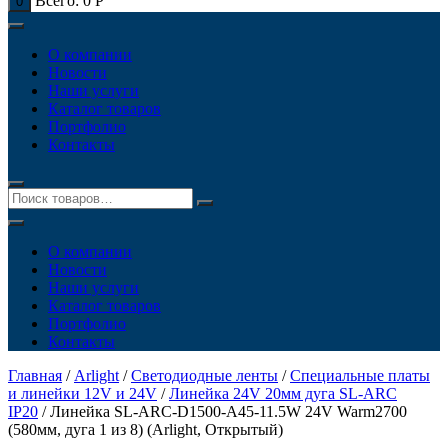
Всего:
0
Р
0
О компании
Новости
Наши услуги
Каталог товаров
Портфолио
Контакты
О компании
Новости
Наши услуги
Каталог товаров
Портфолио
Контакты
Главная
/
Arlight
/
Светодиодные ленты
/
Специальные платы
и линейки 12V и 24V
/
Линейка 24V 20мм дуга SL-ARC
IP20
/ Линейка SL-ARC-D1500-A45-11.5W 24V Warm2700
(580мм, дуга 1 из 8) (Arlight, Открытый)