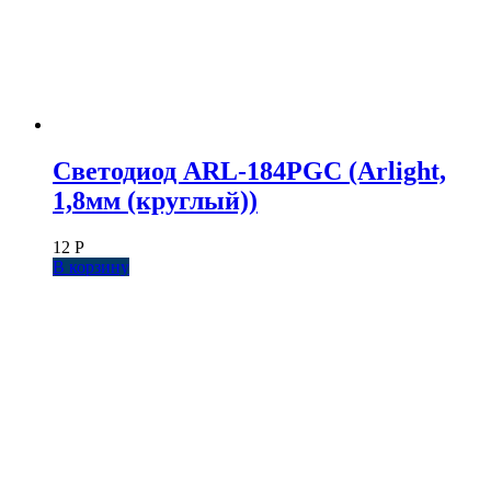
Светодиод ARL-184PGC (Arlight,
1,8мм (круглый))
12
Р
В корзину