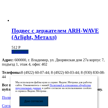
Подвес с держателем ARH-WAVE
(Arlight, Металл)
512
Р
В корзину
Адрес:
600000, г. Владимир, ул. Дворянская дом 27а корпус 7,
подъезд 1, этаж 4, офис 402
Телефоны:
8 (4922) 60-07-44; 8 (4922) 60-03-44; 8 (930) 830-08-
44
Мы используем файлы куки и сервис Яндекс.Метрика для работы
Все предложения, размещенные на сайте, не являются
сайта. Ознакомитесь с нашей
Политикой в отношении обработки
персональных данных
и дайте согласие на использование cookies
публичной офертой. Просьба уточнять цены по телефону.
и сервиса Яндекс.Метрика .
Политика обработки персональных данных
Даю согласие
Соглашение на обработку персональных данных