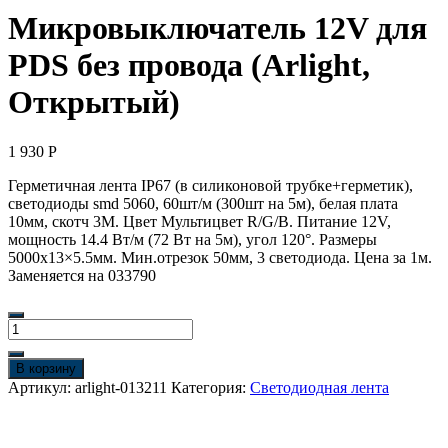
Микровыключатель 12V для
PDS без провода (Arlight,
Открытый)
1 930
Р
Герметичная лента IP67 (в силиконовой трубке+герметик),
светодиоды smd 5060, 60шт/м (300шт на 5м), белая плата
10мм, скотч 3М. Цвет Мультицвет R/G/B. Питание 12V,
мощность 14.4 Вт/м (72 Вт на 5м), угол 120°. Размеры
5000х13×5.5мм. Мин.отрезок 50мм, 3 светодиода. Цена за 1м.
Заменяется на 033790
Количество
товара
Микровыключатель
В корзину
12V
Артикул:
arlight-013211
Категория:
Светодиодная лента
для
PDS
без