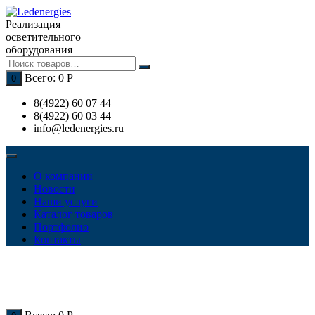
Перейти
к
Реализация
содержимому
осветительного
оборудования
Всего:
0
Р
0
8(4922) 60 07 44
8(4922) 60 03 44
info@ledenergies.ru
О компании
Новости
Наши услуги
Каталог товаров
Портфолио
Контакты