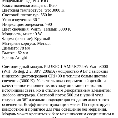
Модельный ряд: PLURIO
Класс пылевлагозащиты: IP20
Цветовая температура: typ: 3000 K
Световой поток: typ: 550 lm
Угол излучения: 36 °
Индекс цветопередачи: >90
Цвет свечения: Warm | Теплый 3000 K
Мощность, макс.: 9 W
Форма (сечение): Круглый
Материал корпуса: Металл
Диаметр: 78 мм
Высота: 62 мм
Бренд: Arlight
Светодиодный модуль PLURIO-LAMP-R77-9W Warm3000
(WH, 36 deg, 2-2, 38V, 200mA) мощностью 9 Вт с высоким
индексом цветопередачи CRI>90 и теплым белым цветом
свечения (3000 К). У светильника современный дизайн и
качественное исполнение, поэтому он станет не только
источником света, но и стильным декоративным элементом
любого интерьера. Световой поток 500 лм и узкий угол
излучения 36° идеально подходят для создания акцентного
освещения. Коэффициент пульсации менее 1% гарантирует
комфортное и приятное для глаз освещение без мерцания.
Модуль может крепиться к базе механическим соединением и