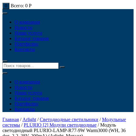
Всего:
0
Р
0
О компании
Новости
Наши услуги
Каталог товаров
Портфолио
Контакты
О компании
Новости
Наши услуги
Каталог товаров
Портфолио
Контакты
Главная
/
Arlight
/
Светодиодные светильники
/
Модульные
системы
/
PLURIO [2] Модули светодиодные
/ Модуль
светодиодный PLURIO-LAMP-R77-9W Warm3000 (WH, 36
deg, 2-2, 38V, 200mA) (Arlight, Металл)