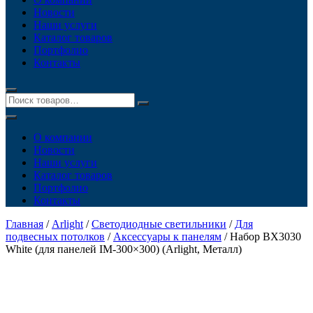
Новости
Наши услуги
Каталог товаров
Портфолио
Контакты
О компании
Новости
Наши услуги
Каталог товаров
Портфолио
Контакты
Главная
/
Arlight
/
Светодиодные светильники
/
Для
подвесных потолков
/
Аксессуары к панелям
/ Набор BX3030
White (для панелей IM-300×300) (Arlight, Металл)