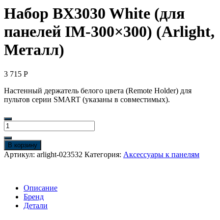
Набор BX3030 White (для
панелей IM-300×300) (Arlight,
Металл)
3 715
Р
Настенный держатель белого цвета (Remote Holder) для
пультов серии SMART (указаны в совместимых).
Количество
товара
Набор
В корзину
BX3030
Артикул:
arlight-023532
Категория:
Аксессуары к панелям
White
(для
панелей
IM-
Описание
300x300)
Бренд
(Arlight,
Детали
Металл)