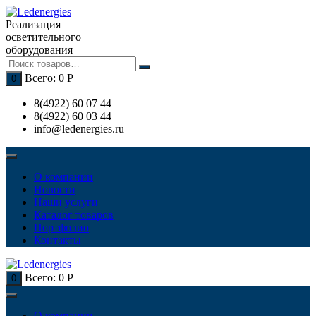
Перейти
к
Реализация
содержимому
осветительного
оборудования
Всего:
0
Р
0
8(4922) 60 07 44
8(4922) 60 03 44
info@ledenergies.ru
О компании
Новости
Наши услуги
Каталог товаров
Портфолио
Контакты
Всего:
0
Р
0
О компании