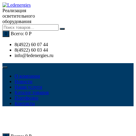
Перейти
к
Реализация
содержимому
осветительного
оборудования
Всего:
0
Р
0
8(4922) 60 07 44
8(4922) 60 03 44
info@ledenergies.ru
О компании
Новости
Наши услуги
Каталог товаров
Портфолио
Контакты