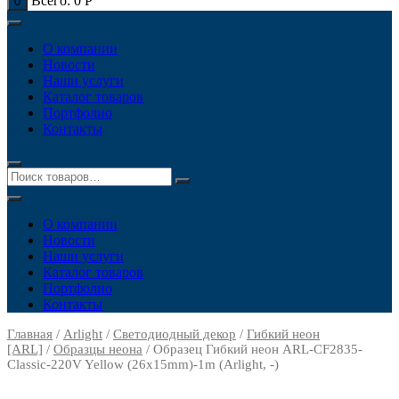
Всего:
0
Р
0
О компании
Новости
Наши услуги
Каталог товаров
Портфолио
Контакты
О компании
Новости
Наши услуги
Каталог товаров
Портфолио
Контакты
Главная
/
Arlight
/
Светодиодный декор
/
Гибкий неон
[ARL]
/
Образцы неона
/ Образец Гибкий неон ARL-CF2835-
Classic-220V Yellow (26x15mm)-1m (Arlight, -)