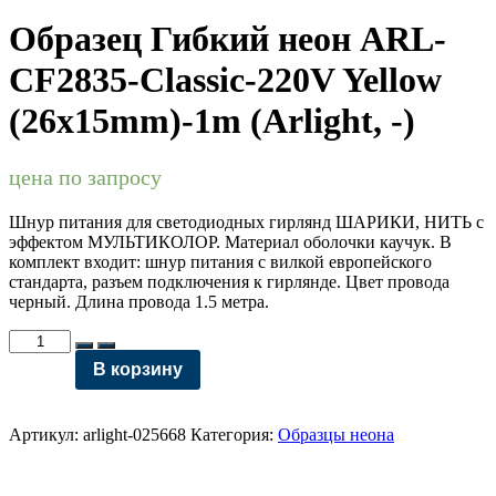
Образец Гибкий неон ARL-
CF2835-Classic-220V Yellow
(26x15mm)-1m (Arlight, -)
цена по запросу
Шнур питания для светодиодных гирлянд ШАРИКИ, НИТЬ c
эффектом МУЛЬТИКОЛОР. Материал оболочки каучук. В
комплект входит: шнур питания с вилкой европейского
стандарта, разъем подключения к гирлянде. Цвет провода
черный. Длина провода 1.5 метра.
Количество
товара
В корзину
Образец
Гибкий
неон
Артикул:
arlight-025668
Категория:
Образцы неона
ARL-
CF2835-
Classic-