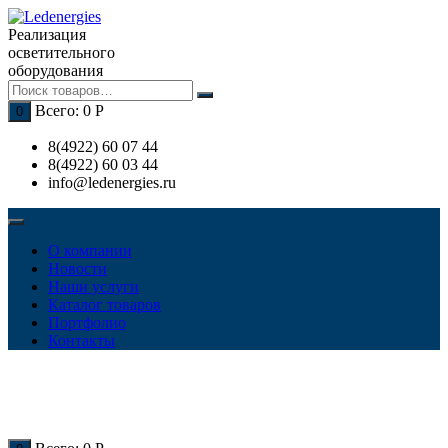
Перейти
к
Реализация
содержимому
осветительного
оборудования
Всего:
0
Р
0
8(4922) 60 07 44
8(4922) 60 03 44
info@ledenergies.ru
О компании
Новости
Наши услуги
Каталог товаров
Портфолио
Контакты