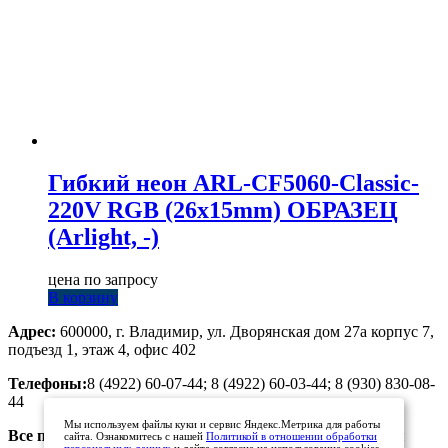
Гибкий неон ARL-CF5060-Classic-
220V RGB (26x15mm) ОБРАЗЕЦ
(Arlight, -)
цена по запросу
В корзину
Адрес:
600000, г. Владимир, ул. Дворянская дом 27а корпус 7,
подъезд 1, этаж 4, офис 402
Телефоны:
8 (4922) 60-07-44; 8 (4922) 60-03-44; 8 (930) 830-08-
44
Мы используем файлы куки и сервис Яндекс.Метрика для работы
Все предложения, размещенные на сайте, не являются
сайта. Ознакомитесь с нашей
Политикой в отношении обработки