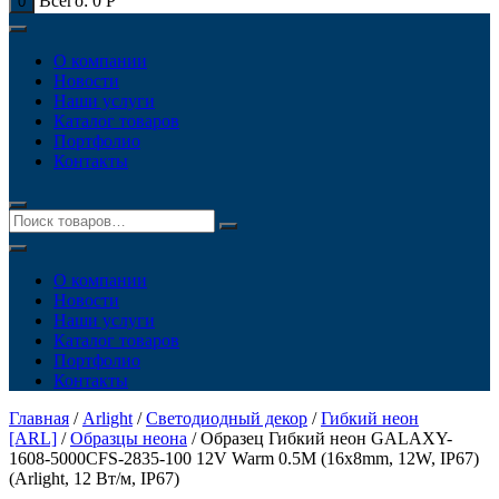
Всего:
0
Р
0
О компании
Новости
Наши услуги
Каталог товаров
Портфолио
Контакты
О компании
Новости
Наши услуги
Каталог товаров
Портфолио
Контакты
Главная
/
Arlight
/
Светодиодный декор
/
Гибкий неон
[ARL]
/
Образцы неона
/ Образец Гибкий неон GALAXY-
1608-5000CFS-2835-100 12V Warm 0.5M (16x8mm, 12W, IP67)
(Arlight, 12 Вт/м, IP67)