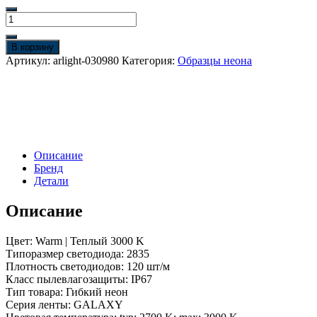
Количество
товара
Образец
В корзину
Гибкий
Артикул:
arlight-030980
Категория:
Образцы неона
неон
GALAXY-
1608-
5000CFS-
2835-
100
12V
Описание
Warm
Бренд
0.5M
Детали
(16x8mm,
12W,
Описание
IP67)
(Arlight,
12
Цвет: Warm | Теплый 3000 K
Вт/
Типоразмер светодиода: 2835
м,
Плотность светодиодов: 120 шт/м
IP67)
Класс пылевлагозащиты: IP67
Тип товара: Гибкий неон
Серия ленты: GALAXY