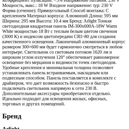
Коэффициент пульсации: <5% Напряжение питания: 230 V
Мощность, макс.: 18 W Входное напряжение: typ: 230 V
Форма (сечение): Прямоугольный Способ монтажа: С
креплением Материал корпуса: Алюминий Длина: 595 мм
Ширина: 295 мм Высота: 10.4 мм Бренд: Arlight Тонкая
светодиодная квадратная панель IM-300x600A-18W Warm
White мощностью 18 Вт с теплым белым цветом свечения
(3000 К) и индексом цветопередачи CRI>80 для создания
качественного освещения. Лаконичный алюминиевый корпус
размером 300×600 мм будет гармонично смотреться в любом
интерьере. Светильник со световым потоком 1620 лм и
широким углом излучения 120° обеспечивает равномерное
освещение без мерцания и видимости точек светодиодов.
Удобные крепления и минимальная толщина позволяют
устанавливать панель встраиваемым, накладным или
подвесным способом. Панель поставляется в комплекте с
драйвером, что дает возможность безопасно и быстро
подключать светильник напрямую к сети 230 В.
Дополнительные аксессуары приобретаются отдельно.
Идеально подходит для освещения жилых, офисных,
торговых и других помещений.
Бренд
Arlight