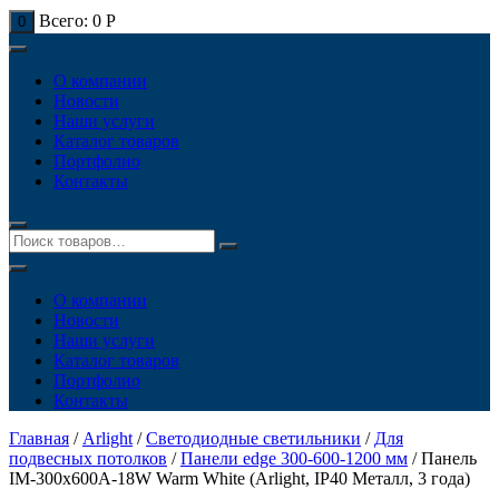
Всего:
0
Р
0
О компании
Новости
Наши услуги
Каталог товаров
Портфолио
Контакты
О компании
Новости
Наши услуги
Каталог товаров
Портфолио
Контакты
Главная
/
Arlight
/
Светодиодные светильники
/
Для
подвесных потолков
/
Панели edge 300-600-1200 мм
/ Панель
IM-300x600A-18W Warm White (Arlight, IP40 Металл, 3 года)