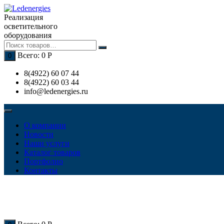
Перейти
к
Реализация
содержимому
осветительного
оборудования
Всего:
0
Р
0
8(4922) 60 07 44
8(4922) 60 03 44
info@ledenergies.ru
О компании
Новости
Наши услуги
Каталог товаров
Портфолио
Контакты