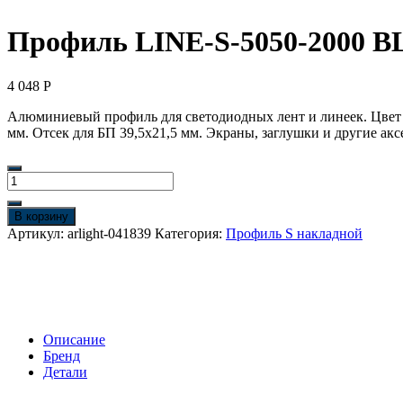
Профиль LINE-S-5050-2000 B
4 048
Р
Алюминиевый профиль для светодиодных лент и линеек. Цвет
мм. Отсек для БП 39,5х21,5 мм. Экраны, заглушки и другие акс
Количество
товара
Профиль
В корзину
LINE-
Артикул:
arlight-041839
Категория:
Профиль S накладной
S-
5050-
2000
BLACK
(Arlight,
Алюминий)
Описание
Бренд
Детали