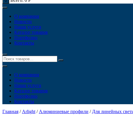
Всего:
0
Р
0
О компании
Новости
Наши услуги
Каталог товаров
Портфолио
Контакты
О компании
Новости
Наши услуги
Каталог товаров
Портфолио
Контакты
Главная
/
Arlight
/
Алюминиевые профили
/
Для линейных свет