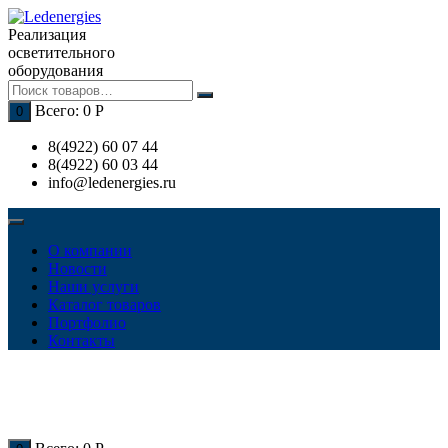
Перейти
к
Реализация
содержимому
осветительного
оборудования
Всего:
0
Р
0
8(4922) 60 07 44
8(4922) 60 03 44
info@ledenergies.ru
О компании
Новости
Наши услуги
Каталог товаров
Портфолио
Контакты