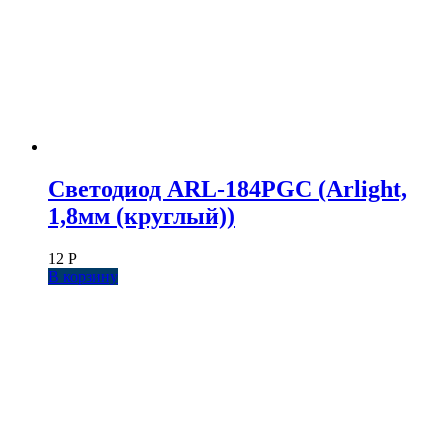
Светодиод ARL-184PGC (Arlight,
1,8мм (круглый))
12
Р
В корзину