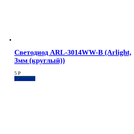
Светодиод ARL-3014WW-B (Arlight,
3мм (круглый))
5
Р
В корзину