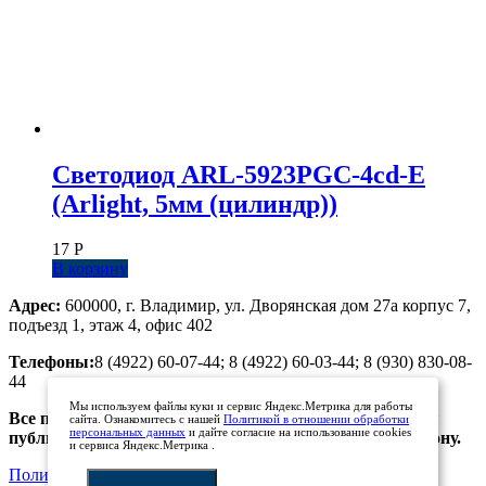
Светодиод ARL-5923PGC-4cd-E
(Arlight, 5мм (цилиндр))
17
Р
В корзину
Адрес:
600000, г. Владимир, ул. Дворянская дом 27а корпус 7,
подъезд 1, этаж 4, офис 402
Телефоны:
8 (4922) 60-07-44; 8 (4922) 60-03-44; 8 (930) 830-08-
44
Мы используем файлы куки и сервис Яндекс.Метрика для работы
Все предложения, размещенные на сайте, не являются
сайта. Ознакомитесь с нашей
Политикой в отношении обработки
персональных данных
и дайте согласие на использование cookies
публичной офертой. Просьба уточнять цены по телефону.
и сервиса Яндекс.Метрика .
Политика обработки персональных данных