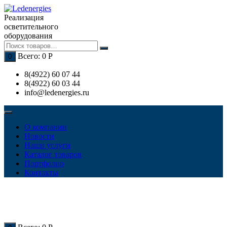
Перейти
к
Реализация
содержимому
осветительного
оборудования
Всего:
0
Р
0
8(4922) 60 07 44
8(4922) 60 03 44
info@ledenergies.ru
О компании
Новости
Наши услуги
Каталог товаров
Портфолио
Контакты