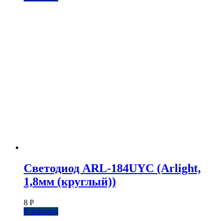
Светодиод ARL-184UYC (Arlight,
1,8мм (круглый))
8
Р
В корзину