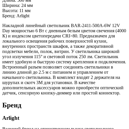
Длина: 500 мм
Ширина: 24 мм
Высота: 11 мм
Бренд: Arlight
Накладной линейный светильник BAR-2411-500A-6W 12V
Day мощностью 6 Вт с дневным белым цветом свечения (4000
К) и индексом цветопередачи CRI>80. Предназначен для
локального освещения рабочих поверхностей кухни,
внутренних пространств шкафов, а также декоративной
подсветки мебели, полок, витрин. У светильника широкий
угол излучения 115° и световой поток 250 лм. Светильник
имеет удобную и быструю систему крепления и подключения.
Встроенный разъем позволяет соединять светильники в
линию длиной до 2.5 м с питанием и управлением от
начального светильника. В комплект входят 2 держателя на
шурупах и скотч 3М для установки. В качестве
дополнительных аксессуаров можно приобрести оптический
датчик, сенсорную кнопку-диммер или простой коннектор.
Бренд
Arlight
Ведущий бренд на отечественном рынке светодиодного