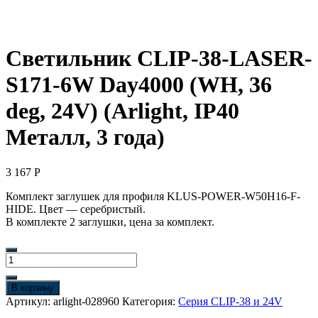
Светильник CLIP-38-LASER-
S171-6W Day4000 (WH, 36
deg, 24V) (Arlight, IP40
Металл, 3 года)
3 167
Р
Комплект заглушек для профиля KLUS-POWER-W50H16-F-
HIDE. Цвет — серебристый.
В комплекте 2 заглушки, цена за комплект.
Количество
товара
Светильник
В корзину
CLIP-
Артикул:
arlight-028960
Категория:
Серия CLIP-38 и 24V
38-