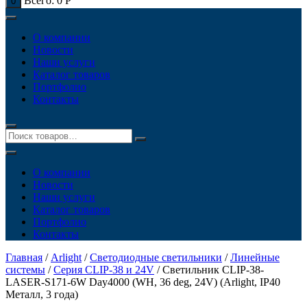
Всего:
0
Р
0
О компании
Новости
Наши услуги
Каталог товаров
Портфолио
Контакты
О компании
Новости
Наши услуги
Каталог товаров
Портфолио
Контакты
Главная
/
Arlight
/
Светодиодные светильники
/
Линейные
системы
/
Серия CLIP-38 и 24V
/ Светильник CLIP-38-
LASER-S171-6W Day4000 (WH, 36 deg, 24V) (Arlight, IP40
Металл, 3 года)