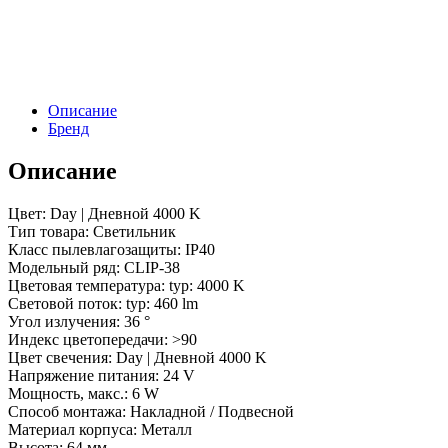
LASER-
S171-
6W
Day4000
(WH,
36
Описание
deg,
Бренд
24V)
(Arlight,
Описание
IP40
Металл,
3
Цвет: Day | Дневной 4000 K
года)
Тип товара: Светильник
Класс пылевлагозащиты: IP40
Модельный ряд: CLIP-38
Цветовая температура: typ: 4000 K
Световой поток: typ: 460 lm
Угол излучения: 36 °
Индекс цветопередачи: >90
Цвет свечения: Day | Дневной 4000 K
Напряжение питания: 24 V
Мощность, макс.: 6 W
Способ монтажа: Накладной / Подвесной
Материал корпуса: Металл
Высота: 64 мм