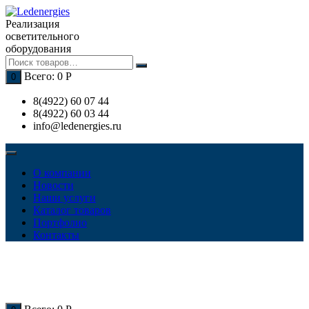
Перейти
к
Реализация
содержимому
осветительного
оборудования
Всего:
0
Р
0
8(4922) 60 07 44
8(4922) 60 03 44
info@ledenergies.ru
О компании
Новости
Наши услуги
Каталог товаров
Портфолио
Контакты