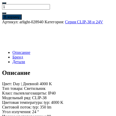
Количество
товара
Светильник
В корзину
CLIP-
Артикул:
arlight-028940
Категория:
Серия CLIP-38 и 24V
38-
SPOT-
R146-
6W
Day4000
(WH,
Описание
24
Бренд
deg,
Детали
24V)
(Arlight,
IP40
Описание
Металл,
3
Цвет: Day | Дневной 4000 K
года)
Тип товара: Светильник
Класс пылевлагозащиты: IP40
Модельный ряд: CLIP-38
Цветовая температура: typ: 4000 K
Световой поток: typ: 350 lm
Угол излучения: 24 °