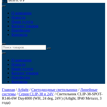
Всего:
0
Р
0
О компании
Новости
Наши услуги
Каталог товаров
Портфолио
Контакты
О компании
Новости
Наши услуги
Каталог товаров
Портфолио
Контакты
Главная
/
Arlight
/
Светодиодные светильники
/
Линейные
системы
/
Серия CLIP-38 и 24V
/ Светильник CLIP-38-SPOT-
R146-6W Day4000 (WH, 24 deg, 24V) (Arlight, IP40 Металл, 3
года)