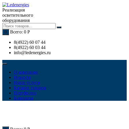
Перейти
к
Реализация
содержимому
осветительного
оборудования
Всего:
0
Р
0
8(4922) 60 07 44
8(4922) 60 03 44
info@ledenergies.ru
О компании
Новости
Наши услуги
Каталог товаров
Портфолио
Контакты