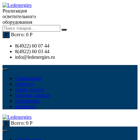
Перейти
к
Реализация
содержимому
осветительного
оборудования
Всего:
0
Р
0
8(4922) 60 07 44
8(4922) 60 03 44
info@ledenergies.ru
О компании
Новости
Наши услуги
Каталог товаров
Портфолио
Контакты
Всего:
0
Р
0
О компании