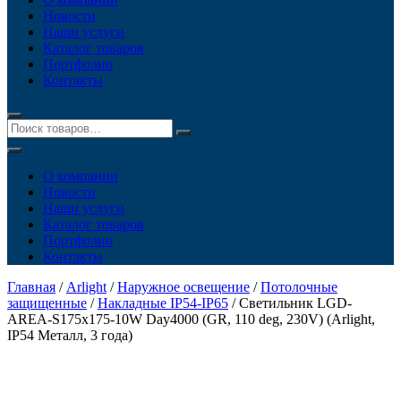
Новости
Наши услуги
Каталог товаров
Портфолио
Контакты
О компании
Новости
Наши услуги
Каталог товаров
Портфолио
Контакты
Главная
/
Arlight
/
Наружное освещение
/
Потолочные
защищенные
/
Накладные IP54-IP65
/ Светильник LGD-
AREA-S175x175-10W Day4000 (GR, 110 deg, 230V) (Arlight,
IP54 Металл, 3 года)