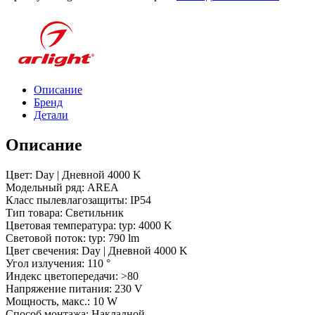
AREA-
S175x175-
10W
Day4000
(GR,
110
deg,
Описание
230V)
Бренд
(Arlight,
Детали
IP54
Металл,
Описание
3
года)
Цвет: Day | Дневной 4000 K
Модельный ряд: AREA
Класс пылевлагозащиты: IP54
Тип товара: Светильник
Цветовая температура: typ: 4000 K
Световой поток: typ: 790 lm
Цвет свечения: Day | Дневной 4000 K
Угол излучения: 110 °
Индекс цветопередачи: >80
Напряжение питания: 230 V
Мощность, макс.: 10 W
Способ монтажа: Накладной