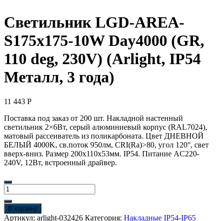
Светильник LGD-AREA-
S175x175-10W Day4000 (GR,
110 deg, 230V) (Arlight, IP54
Металл, 3 года)
11 443
Р
Поставка под заказ от 200 шт. Накладной настенный
светильник 2×6Вт, серый алюминиевый корпус (RAL7024),
матовый рассеиватель из поликарбоната. Цвет ДНЕВНОЙ
БЕЛЫЙ 4000K, св.поток 950лм, CRI(Ra)>80, угол 120°, свет
вверх-вниз. Размер 200x110x53мм. IP54. Питание AC220-
240V, 12Вт, встроенный драйвер.
Количество
товара
Светильник
В корзину
LGD-
Артикул:
arlight-032426
Категория:
Накладные IP54-IP65