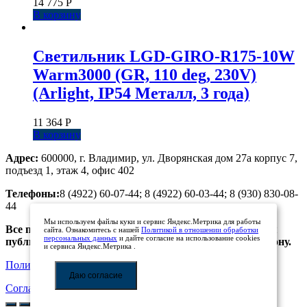
14 775
Р
В корзину
Светильник LGD-GIRO-R175-10W
Warm3000 (GR, 110 deg, 230V)
(Arlight, IP54 Металл, 3 года)
11 364
Р
В корзину
Адрес:
600000, г. Владимир, ул. Дворянская дом 27а корпус 7,
подъезд 1, этаж 4, офис 402
Телефоны:
8 (4922) 60-07-44; 8 (4922) 60-03-44; 8 (930) 830-08-
44
Мы используем файлы куки и сервис Яндекс.Метрика для работы
Все предложения, размещенные на сайте, не являются
сайта. Ознакомитесь с нашей
Политикой в отношении обработки
персональных данных
и дайте согласие на использование cookies
публичной офертой. Просьба уточнять цены по телефону.
и сервиса Яндекс.Метрика .
Политика обработки персональных данных
Даю согласие
Соглашение на обработку персональных данных