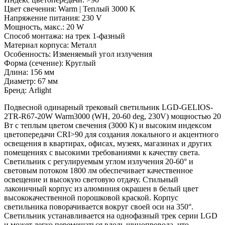
Цвет свечения: Warm | Теплый 3000 K
Напряжение питания: 230 V
Мощность, макс.: 20 W
Способ монтажа: на трек 1-фазный
Материал корпуса: Металл
Особенность: Изменяемый угол излучения
Форма (сечение): Круглый
Длина: 156 мм
Диаметр: 67 мм
Бренд: Arlight
Подвесной одинарный трековый светильник LGD-GELIOS-
2TR-R67-20W Warm3000 (WH, 20-60 deg, 230V) мощностью 20
Вт с теплым цветом свечения (3000 К) и высоким индексом
цветопередачи CRI>90 для создания локального и акцентного
освещения в квартирах, офисах, музеях, магазинах и других
помещениях с высокими требованиями к качеству света.
Светильник с регулируемым углом излучения 20-60° и
световым потоком 1800 лм обеспечивает качественное
освещение и высокую световую отдачу. Стильный
лаконичный корпус из алюминия окрашен в белый цвет
высококачественной порошковой краской. Корпус
светильника поворачивается вокруг своей оси на 350°.
Светильник устанавливается на однофазный трек серии LGD
и может легко перемещаться вдоль шинопровода, что