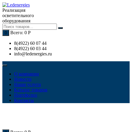
Перейти
к
Реализация
содержимому
осветительного
оборудования
Всего:
0
Р
0
8(4922) 60 07 44
8(4922) 60 03 44
info@ledenergies.ru
О компании
Новости
Наши услуги
Каталог товаров
Портфолио
Контакты