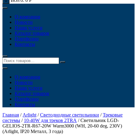
Всего:
0
Р
0
О компании
Новости
Наши услуги
Каталог товаров
Портфолио
Контакты
О компании
Новости
Наши услуги
Каталог товаров
Портфолио
Контакты
Главная
/
Arlight
/
Светодиодные светильники
/
Трековые
системы
/
10-40W для треков 2TRA
/ Светильник LGD-
GELIOS-2TR-R67-20W Warm3000 (WH, 20-60 deg, 230V)
(Arlight, IP20 Металл, 3 года)