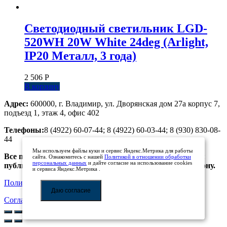
Светодиодный светильник LGD-
520WH 20W White 24deg (Arlight,
IP20 Металл, 3 года)
2 506
Р
В корзину
Адрес:
600000, г. Владимир, ул. Дворянская дом 27а корпус 7,
подъезд 1, этаж 4, офис 402
Телефоны:
8 (4922) 60-07-44; 8 (4922) 60-03-44; 8 (930) 830-08-
44
Мы используем файлы куки и сервис Яндекс.Метрика для работы
Все предложения, размещенные на сайте, не являются
сайта. Ознакомитесь с нашей
Политикой в отношении обработки
персональных данных
и дайте согласие на использование cookies
публичной офертой. Просьба уточнять цены по телефону.
и сервиса Яндекс.Метрика .
Политика обработки персональных данных
Даю согласие
Соглашение на обработку персональных данных