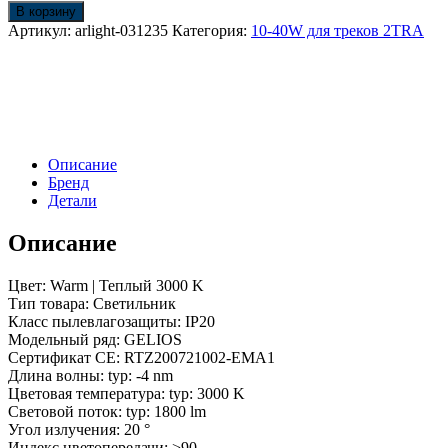
Светильник
В корзину
LGD-
Артикул:
arlight-031235
Категория:
10-40W для треков 2TRA
GELIOS-
2TR-
R67-
20W
Warm3000
(WH,
20-
Описание
60
Бренд
deg,
Детали
230V)
(Arlight,
Описание
IP20
Металл,
3
Цвет: Warm | Теплый 3000 K
года)
Тип товара: Светильник
Класс пылевлагозащиты: IP20
Модельный ряд: GELIOS
Сертификат CE: RTZ200721002-EMA1
Длина волны: typ: -4 nm
Цветовая температура: typ: 3000 K
Световой поток: typ: 1800 lm
Угол излучения: 20 °
Индекс цветопередачи: >90