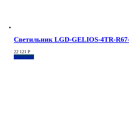
Светильник LGD-GELIOS-4TR-R67-20W 
22 121
Р
В корзину