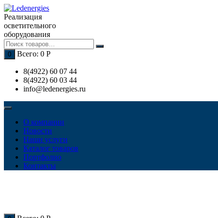
Перейти
к
Реализация
содержимому
осветительного
оборудования
Всего:
0
Р
0
8(4922) 60 07 44
8(4922) 60 03 44
info@ledenergies.ru
О компании
Новости
Наши услуги
Каталог товаров
Портфолио
Контакты