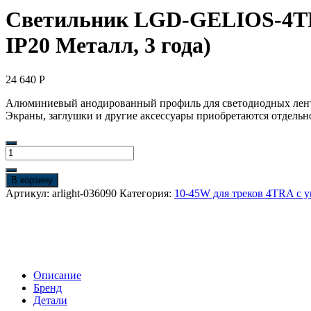
Светильник LGD-GELIOS-4TR-R
IP20 Металл, 3 года)
24 640
Р
Алюминиевый анодированный профиль для светодиодных лент и
Экраны, заглушки и другие аксессуары приобретаются отдельно.
Количество
товара
Светильник
В корзину
LGD-
Артикул:
arlight-036090
Категория:
10-45W для треков 4TRA с 
GELIOS-
4TR-
R80-
30W
Day4000
(WH,
Описание
20-
Бренд
60
Детали
deg,