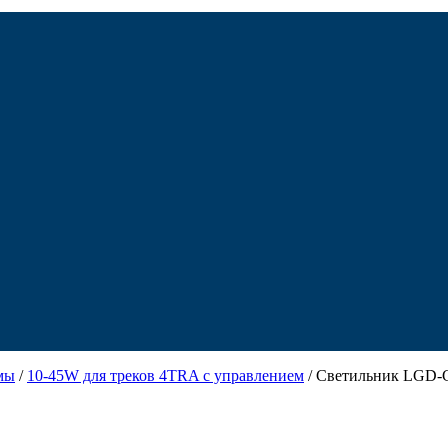
мы
/
10-45W для треков 4TRA с управлением
/ Светильник LGD-G