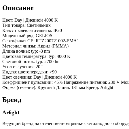
230V,
DALI)
Описание
(Arlight,
IP20
Цвет: Day | Дневной 4000 K
Металл,
Тип товара: Светильник
3
Класс пылевлагозащиты: IP20
года)
Модельный ряд: GELIOS
Сертификат CE: RTZ200721002-EMA1
Материал линзы: Акрил (PMMA)
Длина волны: typ: -3 nm
Цветовая температура: typ: 4000 K
Световой поток: typ: 2700 lm
Угол излучения: 20 °
Индекс цветопередачи: >90
Цвет свечения: Day | Дневной 4000 K
Коэффициент пульсации: <5% Напряжение питания: 230 V Мощн
Форма (сечение): Круглый Длина: 181 мм Бренд: Arlight
Бренд
Arlight
Ведущий бренд на отечественном рынке светодиодного оборуд