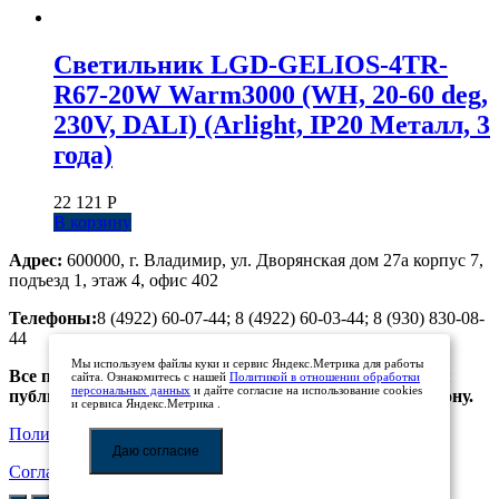
Светильник LGD-GELIOS-4TR-
R67-20W Warm3000 (WH, 20-60 deg,
230V, DALI) (Arlight, IP20 Металл, 3
года)
22 121
Р
В корзину
Адрес:
600000, г. Владимир, ул. Дворянская дом 27а корпус 7,
подъезд 1, этаж 4, офис 402
Телефоны:
8 (4922) 60-07-44; 8 (4922) 60-03-44; 8 (930) 830-08-
44
Мы используем файлы куки и сервис Яндекс.Метрика для работы
Все предложения, размещенные на сайте, не являются
сайта. Ознакомитесь с нашей
Политикой в отношении обработки
персональных данных
и дайте согласие на использование cookies
публичной офертой. Просьба уточнять цены по телефону.
и сервиса Яндекс.Метрика .
Политика обработки персональных данных
Даю согласие
Соглашение на обработку персональных данных