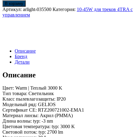
Светильник
В корзину
LGD-
Артикул:
arlight-035500
Категория:
10-45W для треков 4TRA с
GELIOS-
управлением
4TR-
R80-
30W
Warm3000
(WH,
20-
Описание
60
Бренд
deg,
Детали
230V,
DALI)
(Arlight,
Описание
IP20
Металл,
Цвет: Warm | Теплый 3000 K
3
Тип товара: Светильник
года)
Класс пылевлагозащиты: IP20
Модельный ряд: GELIOS
Сертификат CE: RTZ200721002-EMA1
Материал линзы: Акрил (PMMA)
Длина волны: typ: -3 nm
Цветовая температура: typ: 3000 K
Световой поток: typ: 2700 lm