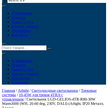
Всего:
0
Р
0
О компании
Новости
Наши услуги
Каталог товаров
Портфолио
Контакты
О компании
Новости
Наши услуги
Каталог товаров
Портфолио
Контакты
Главная
/
Arlight
/
Светодиодные светильники
/
Трековые
системы
/
10-45W для треков 4TRA с
управлением
/ Светильник LGD-GELIOS-4TR-R80-30W
Warm3000 (WH, 20-60 deg, 230V, DALI) (Arlight, IP20 Металл,
3 года)