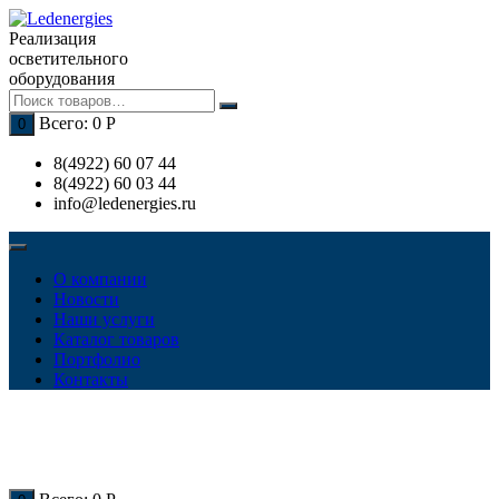
Перейти
к
Реализация
содержимому
осветительного
оборудования
Всего:
0
Р
0
8(4922) 60 07 44
8(4922) 60 03 44
info@ledenergies.ru
О компании
Новости
Наши услуги
Каталог товаров
Портфолио
Контакты