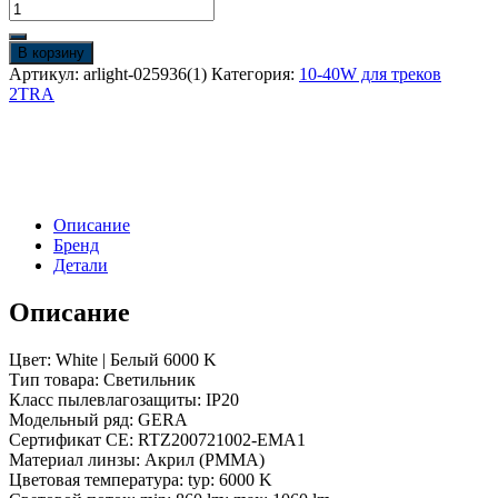
Количество
товара
Светильник
В корзину
LGD-
Артикул:
arlight-025936(1)
Категория:
10-40W для треков
GERA-
2TRA
2TR-
R55-
10W
White6000
(BK,
24
Описание
deg,
Бренд
230V)
Детали
(Arlight,
IP20
Металл,
Описание
5
лет)
Цвет: White | Белый 6000 K
Тип товара: Светильник
Класс пылевлагозащиты: IP20
Модельный ряд: GERA
Сертификат CE: RTZ200721002-EMA1
Материал линзы: Акрил (PMMA)
Цветовая температура: typ: 6000 K