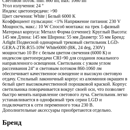
Световой поток: min: 860 lm; max: 1060 lm
Угол излучения: 24 °
Индекс цветопередачи: >90
Цвет свечения: White | Белый 6000 K
Коэффициент пульсации: <1% Напряжение питания: 230 V
Мощность, макс.: 10 W Способ монтажа: на трек 1-фазный
Материал корпуса: Металл Форма (сечение): Круглый Высота:
145 мм Длина: 145 мм Ширина: 55 мм Диаметр: 55 мм Бренд:
Arlight Подвесной одинарный трековый светильник LGD-
GERA-2TR-R55-10W White6000 (BK, 24 deg, 230V)
мощностью 10 Вт с белым цветом свечения (6000 К) и
индексом цветопередачи CRI>90 для создания локального
направленного освещения. Светильник с узким углом
рассеивания 24° и световым потоком 860-1060 лм
обеспечивает качественное освещение и высокую световую
отдачу. Стильный лаконичный корпус из алюминия окрашен в
белый цвет высококачественной порошковой краской. Корпус
светильника поворачивается вокруг своей оси, что позволяет
быстро менять направление светового луча. Светильник легко
устанавливается в однофазный трек серии LGD и
подключается к сети переменного тока 230 В.
Дополнительные аксессуары приобретаются отдельно.
Бренд