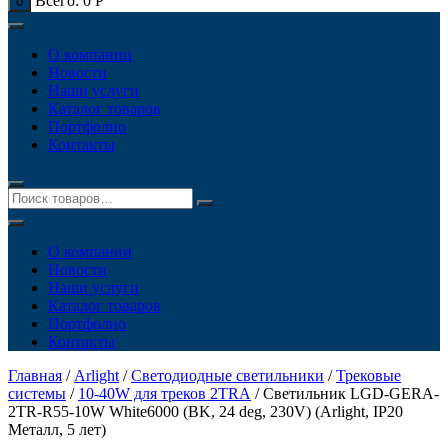
Всего:
0
Р
0
О компании
Новости
Наши услуги
Каталог товаров
Портфолио
Контакты
О компании
Новости
Наши услуги
Каталог товаров
Портфолио
Контакты
Главная
/
Arlight
/
Светодиодные светильники
/
Трековые
системы
/
10-40W для треков 2TRA
/ Светильник LGD-GERA-
2TR-R55-10W White6000 (BK, 24 deg, 230V) (Arlight, IP20
Металл, 5 лет)