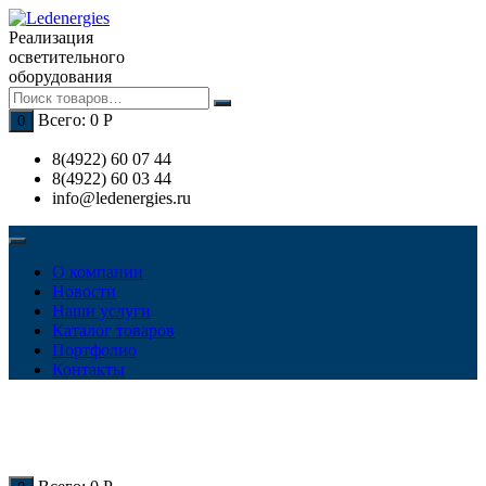
Перейти
к
Реализация
содержимому
осветительного
оборудования
Всего:
0
Р
0
8(4922) 60 07 44
8(4922) 60 03 44
info@ledenergies.ru
О компании
Новости
Наши услуги
Каталог товаров
Портфолио
Контакты