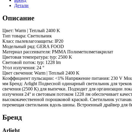
Бренд
24
Детали
deg,
230V)
Описание
(Arlight,
IP20
Металл,
Цвет: Warm | Теплый 2400 K
3
Тип товара: Светильник
года)
Класс пылевлагозащиты: IP20
Модельный ряд: GERA FOOD
Материал рассеивателя: PMMA Полиметилметакрилат
Цветовая температура: typ: 2500 K
Световой поток: typ: 1228 lm
Угол излучения: 24 °
Цвет свечения: Warm | Теплый 2400 K
Коэффициент пульсации: <1% Напряжение питания: 230 V Мощн
мм Бренд: Arlight Подвесной одинарный светильник для тре
свечения (2500 К) для выпечки. Подходит для организации ло
излучения 24° и световым потоком 1228 лм обеспечивает каче
высококачественной порошковой краской. Светильник устанав
перемещая светильник вдоль шины. Встроенный драйвер для бы
Бренд
Arlight