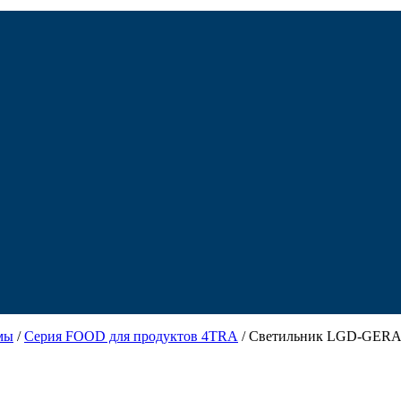
мы
/
Серия FOOD для продуктов 4TRA
/ Светильник LGD-GERA-4