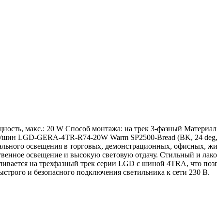
ость, макс.: 20 W Способ монтажа: на трек 3-фазный Материал 
ков/шин LGD-GERA-4TR-R74-20W Warm SP2500-Bread (BK, 24 deg
кального освещения в торговых, демонстрационных, офисных, ж
ственное освещение и высокую световую отдачу. Стильный и ла
ливается на трехфазный трек серии LGD с шиной 4TRA, что поз
строго и безопасного подключения светильника к сети 230 В.