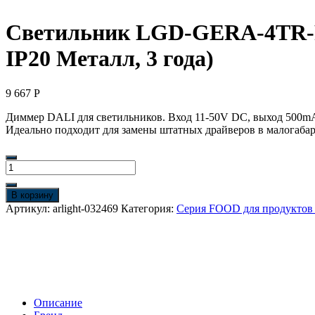
Светильник LGD-GERA-4TR-R74
IP20 Металл, 3 года)
9 667
Р
Диммер DALI для светильников. Вход 11-50V DC, выход 500mA 
Идеально подходит для замены штатных драйверов в малогаба
Количество
товара
Светильник
В корзину
LGD-
Артикул:
arlight-032469
Категория:
Серия FOOD для продукто
GERA-
4TR-
R74-
20W
Warm
SP2500-
Bread
Описание
(BK,