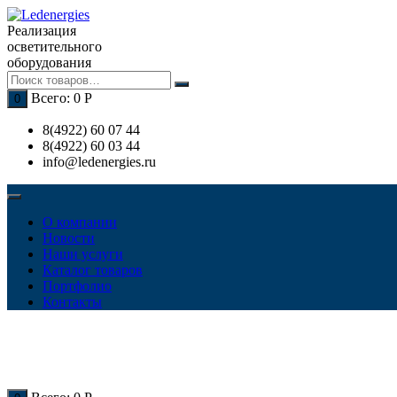
Перейти
к
Реализация
содержимому
осветительного
оборудования
Всего:
0
Р
0
8(4922) 60 07 44
8(4922) 60 03 44
info@ledenergies.ru
О компании
Новости
Наши услуги
Каталог товаров
Портфолио
Контакты