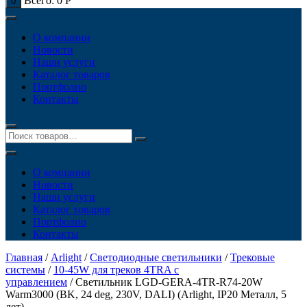
Всего:
0
Р
0
О компании
Новости
Наши услуги
Каталог товаров
Портфолио
Контакты
О компании
Новости
Наши услуги
Каталог товаров
Портфолио
Контакты
Главная
/
Arlight
/
Светодиодные светильники
/
Трековые
системы
/
10-45W для треков 4TRA с
управлением
/ Светильник LGD-GERA-4TR-R74-20W
Warm3000 (BK, 24 deg, 230V, DALI) (Arlight, IP20 Металл, 5
лет)