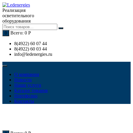
Перейти
к
Реализация
содержимому
осветительного
оборудования
Всего:
0
Р
0
8(4922) 60 07 44
8(4922) 60 03 44
info@ledenergies.ru
О компании
Новости
Наши услуги
Каталог товаров
Портфолио
Контакты