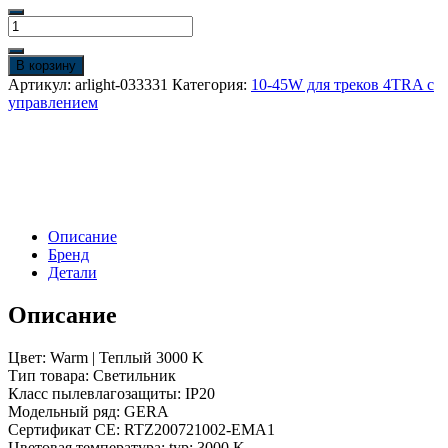
Количество
товара
Светильник
В корзину
LGD-
Артикул:
arlight-033331
Категория:
10-45W для треков 4TRA с
GERA-
управлением
4TR-
R74-
20W
Warm3000
(BK,
24
deg,
Описание
230V,
Бренд
DALI)
Детали
(Arlight,
IP20
Описание
Металл,
5
лет)
Цвет: Warm | Теплый 3000 K
Тип товара: Светильник
Класс пылевлагозащиты: IP20
Модельный ряд: GERA
Сертификат CE: RTZ200721002-EMA1
Цветовая температура: typ: 3000 K