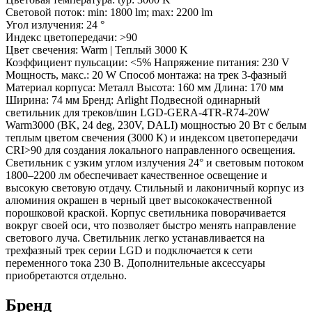
Световой поток: min: 1800 lm; max: 2200 lm
Угол излучения: 24 °
Индекс цветопередачи: >90
Цвет свечения: Warm | Теплый 3000 K
Коэффициент пульсации: <5% Напряжение питания: 230 V
Мощность, макс.: 20 W Способ монтажа: на трек 3-фазный
Материал корпуса: Металл Высота: 160 мм Длина: 170 мм
Ширина: 74 мм Бренд: Arlight Подвесной одинарный
светильник для треков/шин LGD-GERA-4TR-R74-20W
Warm3000 (BK, 24 deg, 230V, DALI) мощностью 20 Вт с белым
теплым цветом свечения (3000 К) и индексом цветопередачи
CRI>90 для создания локального направленного освещения.
Светильник с узким углом излучения 24° и световым потоком
1800–2200 лм обеспечивает качественное освещение и
высокую световую отдачу. Стильный и лаконичный корпус из
алюминия окрашен в черный цвет высококачественной
порошковой краской. Корпус светильника поворачивается
вокруг своей оси, что позволяет быстро менять направление
светового луча. Светильник легко устанавливается на
трехфазный трек серии LGD и подключается к сети
переменного тока 230 В. Дополнительные аксессуары
приобретаются отдельно.
Бренд