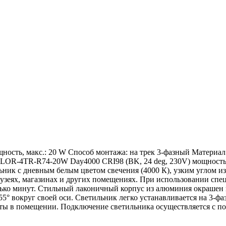
ость, макс.: 20 W Способ монтажа: на трек 3-фазный Материал 
R-4TR-R74-20W Day4000 CRI98 (BK, 24 deg, 230V) мощностью 
ьник с дневным белым цветом свечения (4000 К), узким углом и
 музеях, магазинах и других помещениях. При использовании сп
олько минут. Стильный лаконичный корпус из алюминия окрашен
355° вокруг своей оси. Светильник легко устанавливается на 3-
нты в помещении. Подключение светильника осуществляется с п