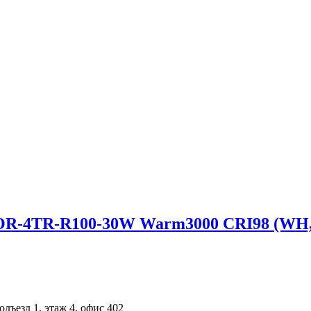
R-R100-30W Warm3000 CRI98 (WH, 20-6
одъезд 1, этаж 4, офис 402