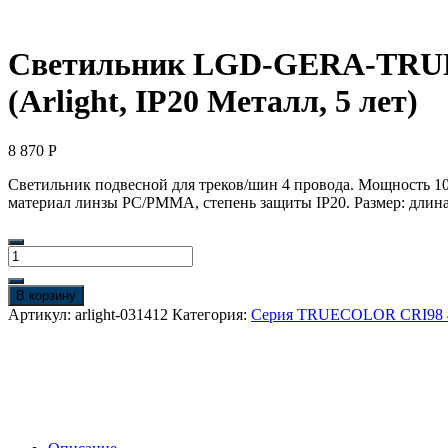
Светильник LGD-GERA-TRUEC
(Arlight, IP20 Металл, 5 лет)
8 870
Р
Светильник подвесной для треков/шин 4 провода. Мощность 10 
материал линзы PC/PMMA, степень защиты IP20. Размер: длина 
Количество
товара
Светильник
В корзину
LGD-
Артикул:
arlight-031412
Категория:
Серия TRUECOLOR CRI98
GERA-
TRUECOLOR-
4TR-
R74-
20W
Day4000
CRI98