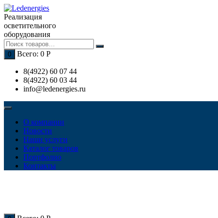
Перейти
к
Реализация
содержимому
осветительного
оборудования
Всего:
0
Р
0
8(4922) 60 07 44
8(4922) 60 03 44
info@ledenergies.ru
О компании
Новости
Наши услуги
Каталог товаров
Портфолио
Контакты