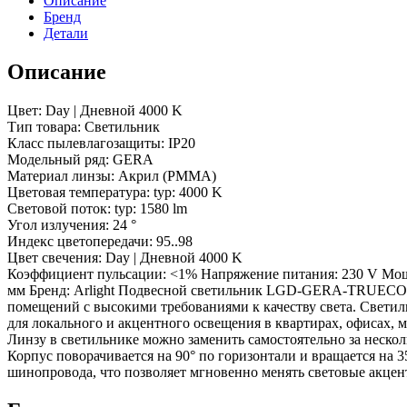
Описание
(BK,
Бренд
24
Детали
deg,
230V)
Описание
(Arlight,
IP20
Металл,
Цвет: Day | Дневной 4000 K
5
Тип товара: Светильник
лет)
Класс пылевлагозащиты: IP20
Модельный ряд: GERA
Материал линзы: Акрил (PMMA)
Цветовая температура: typ: 4000 K
Световой поток: typ: 1580 lm
Угол излучения: 24 °
Индекс цветопередачи: 95..98
Цвет свечения: Day | Дневной 4000 K
Коэффициент пульсации: <1% Напряжение питания: 230 V Мощн
мм Бренд: Arlight Подвесной светильник LGD-GERA-TRUECOLO
помещений с высокими требованиями к качеству света. Светил
для локального и акцентного освещения в квартирах, офисах,
Линзу в светильнике можно заменить самостоятельно за неск
Корпус поворачивается на 90° по горизонтали и вращается на 
шинопровода, что позволяет мгновенно менять световые акце