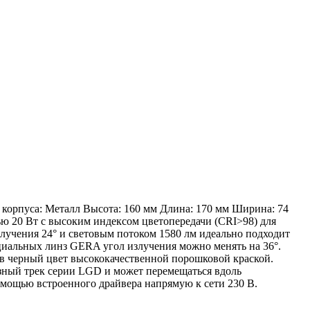
корпуса: Металл Высота: 160 мм Длина: 170 мм Ширина: 74
20 Вт с высоким индексом цветопередачи (CRI>98) для
злучения 24° и световым потоком 1580 лм идеально подходит
ециальных линз GERA угол излучения можно менять на 36°.
 в черный цвет высококачественной порошковой краской.
фазный трек серии LGD и может перемещаться вдоль
омощью встроенного драйвера напрямую к сети 230 В.