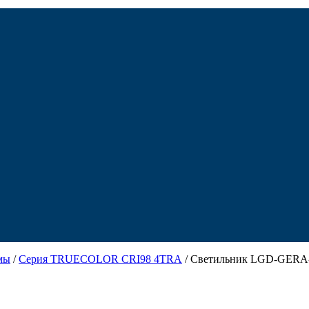
мы
/
Серия TRUECOLOR CRI98 4TRA
/ Светильник LGD-GERA