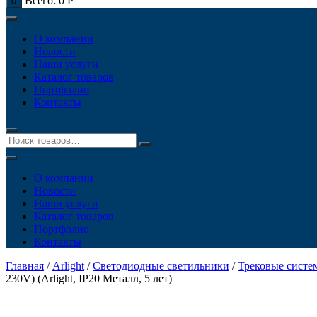
Всего:
0
Р
0
О компании
Новости
Наши услуги
Каталог товаров
Портфолио
Контакты
О компании
Новости
Наши услуги
Каталог товаров
Портфолио
Контакты
Главная
/
Arlight
/
Светодиодные светильники
/
Трековые систе
230V) (Arlight, IP20 Металл, 5 лет)