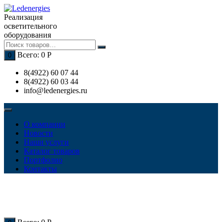
Перейти
к
Реализация
содержимому
осветительного
оборудования
Всего:
0
Р
0
8(4922) 60 07 44
8(4922) 60 03 44
info@ledenergies.ru
О компании
Новости
Наши услуги
Каталог товаров
Портфолио
Контакты