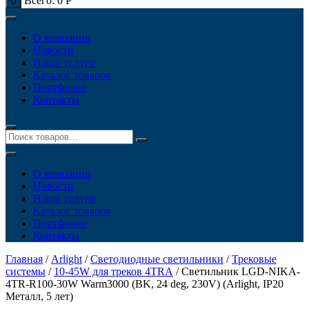
Всего:
0
Р
0
О компании
Новости
Наши услуги
Каталог товаров
Портфолио
Контакты
О компании
Новости
Наши услуги
Каталог товаров
Портфолио
Контакты
Главная
/
Arlight
/
Светодиодные светильники
/
Трековые
системы
/
10-45W для треков 4TRA
/ Светильник LGD-NIKA-
4TR-R100-30W Warm3000 (BK, 24 deg, 230V) (Arlight, IP20
Металл, 5 лет)