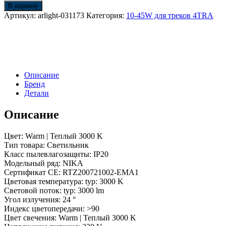
Светильник
В корзину
LGD-
Артикул:
arlight-031173
Категория:
10-45W для треков 4TRA
NIKA-
4TR-
R100-
30W
Warm3000
(BK,
Описание
24
Бренд
deg,
Детали
230V)
(Arlight,
IP20
Описание
Металл,
5
Цвет: Warm | Теплый 3000 K
лет)
Тип товара: Светильник
Класс пылевлагозащиты: IP20
Модельный ряд: NIKA
Сертификат CE: RTZ200721002-EMA1
Цветовая температура: typ: 3000 K
Световой поток: typ: 3000 lm
Угол излучения: 24 °
Индекс цветопередачи: >90
Цвет свечения: Warm | Теплый 3000 K