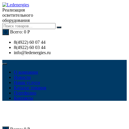
Перейти
к
Реализация
содержимому
осветительного
оборудования
Всего:
0
Р
0
8(4922) 60 07 44
8(4922) 60 03 44
info@ledenergies.ru
О компании
Новости
Наши услуги
Каталог товаров
Портфолио
Контакты