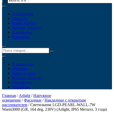
Всего:
0
Р
0
О компании
Новости
Наши услуги
Каталог товаров
Портфолио
Контакты
О компании
Новости
Наши услуги
Каталог товаров
Портфолио
Контакты
Главная
/
Arlight
/
Наружное
освещение
/
Фасадные
/
Накладные с открытым
рассеивателем
/ Светильник LGD-PEARL-WALL-7W
Warm3000 (GR, 164 deg, 230V) (Arlight, IP65 Металл, 3 года)