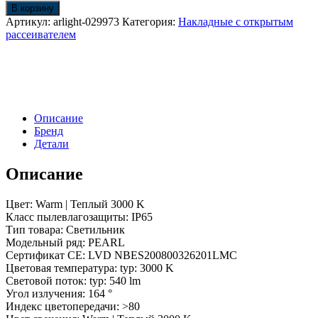
Светильник
В корзину
LGD-
Артикул:
arlight-029973
Категория:
Накладные с открытым
PEARL-
рассеивателем
WALL-
7W
Warm3000
(GR,
164
deg,
Описание
230V)
Бренд
(Arlight,
Детали
IP65
Металл,
3
Описание
года)
Цвет: Warm | Теплый 3000 K
Класс пылевлагозащиты: IP65
Тип товара: Светильник
Модельный ряд: PEARL
Сертификат CE: LVD NBES200800326201LMC
Цветовая температура: typ: 3000 K
Световой поток: typ: 540 lm
Угол излучения: 164 °
Индекс цветопередачи: >80