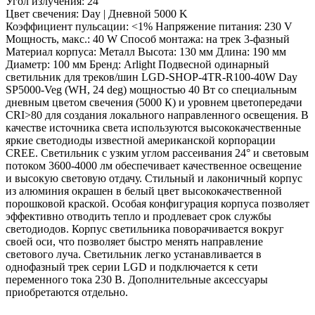
Угол излучения: 24 °
Цвет свечения: Day | Дневной 5000 K
Коэффициент пульсации: <1% Напряжение питания: 230 V
Мощность, макс.: 40 W Способ монтажа: на трек 3-фазный
Материал корпуса: Металл Высота: 130 мм Длина: 190 мм
Диаметр: 100 мм Бренд: Arlight Подвесной одинарный
светильник для треков/шин LGD-SHOP-4TR-R100-40W Day
SP5000-Veg (WH, 24 deg) мощностью 40 Вт со специальным
дневным цветом свечения (5000 К) и уровнем цветопередачи
CRI>80 для создания локального направленного освещения. В
качестве источника света используются высококачественные
яркие светодиоды известной американской корпорации
CREE. Светильник с узким углом рассеивания 24° и световым
потоком 3600-4000 лм обеспечивает качественное освещение
и высокую световую отдачу. Стильный и лаконичный корпус
из алюминия окрашен в белый цвет высококачественной
порошковой краской. Особая конфигурация корпуса позволяет
эффективно отводить тепло и продлевает срок службы
светодиодов. Корпус светильника поворачивается вокруг
своей оси, что позволяет быстро менять направление
светового луча. Светильник легко устанавливается в
однофазный трек серии LGD и подключается к сети
переменного тока 230 В. Дополнительные аксессуары
приобретаются отдельно.