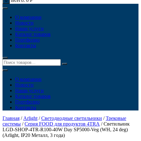
Всего:
0
Р
0
О компании
Новости
Наши услуги
Каталог товаров
Портфолио
Контакты
О компании
Новости
Наши услуги
Каталог товаров
Портфолио
Контакты
Главная
/
Arlight
/
Светодиодные светильники
/
Трековые
системы
/
Серия FOOD для продуктов 4TRA
/ Светильник
LGD-SHOP-4TR-R100-40W Day SP5000-Veg (WH, 24 deg)
(Arlight, IP20 Металл, 3 года)