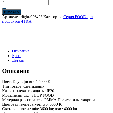
Количество
товара
Светильник
В корзину
LGD-
Артикул:
arlight-026423
Категория:
Серия FOOD для
SHOP-
продуктов 4TRA
4TR-
R100-
40W
Day
SP5000-
Veg
Описание
(WH,
Бренд
24
Детали
deg)
(Arlight,
IP20
Описание
Металл,
3
Цвет: Day | Дневной 5000 K
года)
Тип товара: Светильник
Класс пылевлагозащиты: IP20
Модельный ряд: SHOP FOOD
Материал рассеивателя: PMMA Полиметилметакрилат
Цветовая температура: typ: 5000 K
Световой поток: min: 3600 lm; max: 4000 lm