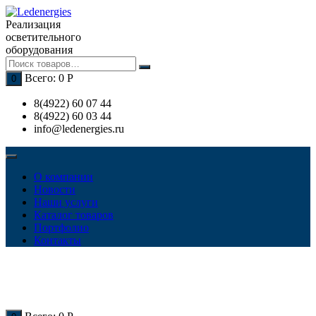
Перейти
к
Реализация
содержимому
осветительного
оборудования
Всего:
0
Р
0
8(4922) 60 07 44
8(4922) 60 03 44
info@ledenergies.ru
О компании
Новости
Наши услуги
Каталог товаров
Портфолио
Контакты