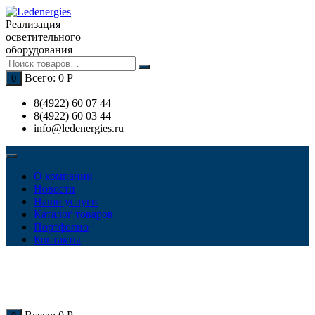
Перейти
к
Реализация
содержимому
осветительного
оборудования
Всего:
0
Р
0
8(4922) 60 07 44
8(4922) 60 03 44
info@ledenergies.ru
О компании
Новости
Наши услуги
Каталог товаров
Портфолио
Контакты