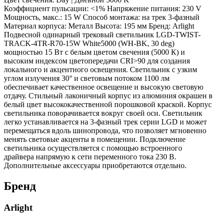
Коэффициент пульсации: <1% Напряжение питания: 230 V
Мощность, макс.: 15 W Способ монтажа: на трек 3-фазный
Материал корпуса: Металл Высота: 195 мм Бренд: Arlight
Подвесной одинарный трековый светильник LGD-TWIST-
TRACK-4TR-R70-15W White5000 (WH-BK, 30 deg)
мощностью 15 Вт с белым цветом свечения (5000 К) и
высоким индексом цветопередачи CRI>90 для создания
локального и акцентного освещения. Светильник с узким
углом излучения 30° и световым потоком 1100 лм
обеспечивает качественное освещение и высокую световую
отдачу. Стильный лаконичный корпус из алюминия окрашен в
белый цвет высококачественной порошковой краской. Корпус
светильника поворачивается вокруг своей оси. Светильник
легко устанавливается на 3-фазный трек серии LGD и может
перемещаться вдоль шинопровода, что позволяет мгновенно
менять световые акценты в помещении. Подключение
светильника осуществляется с помощью встроенного
драйвера напрямую к сети переменного тока 230 В.
Дополнительные аксессуары приобретаются отдельно.
Бренд
Arlight