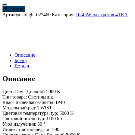
товара
Светильник
В корзину
LGD-
Артикул:
arlight-025460
Категория:
10-45W для треков 4TRA
TWIST-
TRACK-
4TR-
R70-
15W
White5000
(WH-
Описание
BK,
Бренд
30
Детали
deg)
(Arlight,
Описание
IP40
Металл,
3
Цвет: Day | Дневной 5000 K
года)
Тип товара: Светильник
Класс пылевлагозащиты: IP40
Модельный ряд: TWIST
Цветовая температура: typ: 5000 K
Световой поток: typ: 1100 lm
Угол излучения: 30 °
Индекс цветопередачи: >90
Цвет свечения: Day | Дневной 5000 K