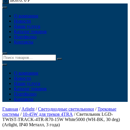
Всего:
0
Р
0
О компании
Новости
Наши услуги
Каталог товаров
Портфолио
Контакты
О компании
Новости
Наши услуги
Каталог товаров
Портфолио
Контакты
Главная
/
Arlight
/
Светодиодные светильники
/
Трековые
системы
/
10-45W для треков 4TRA
/ Светильник LGD-
TWIST-TRACK-4TR-R70-15W White5000 (WH-BK, 30 deg)
(Arlight, IP40 Металл, 3 года)