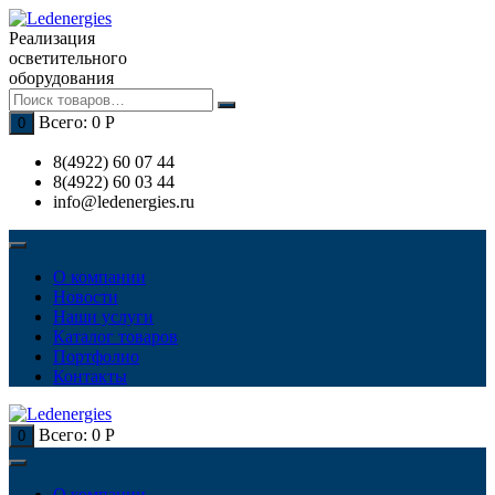
Перейти
к
Реализация
содержимому
осветительного
оборудования
Всего:
0
Р
0
8(4922) 60 07 44
8(4922) 60 03 44
info@ledenergies.ru
О компании
Новости
Наши услуги
Каталог товаров
Портфолио
Контакты
Всего:
0
Р
0
О компании