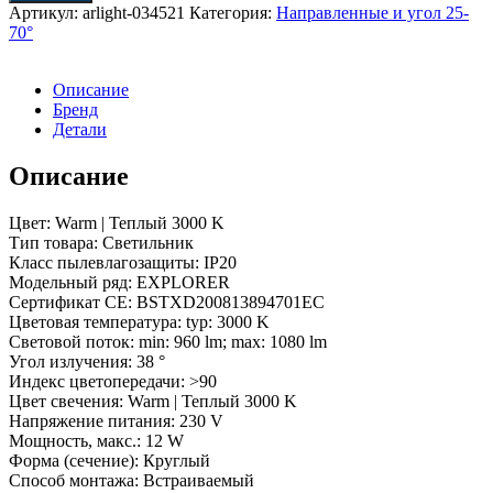
LTD-
Артикул:
arlight-034521
Категория:
Направленные и угол 25-
EXPLORER-
70°
R100-
12W
Warm3000
Описание
(BK,
Бренд
38
Детали
deg,
230V)
Описание
(Arlight,
IP20
Цвет: Warm | Теплый 3000 K
Металл,
Тип товара: Светильник
3
Класс пылевлагозащиты: IP20
года)
Модельный ряд: EXPLORER
Сертификат CE: BSTXD200813894701EC
Цветовая температура: typ: 3000 K
Световой поток: min: 960 lm; max: 1080 lm
Угол излучения: 38 °
Индекс цветопередачи: >90
Цвет свечения: Warm | Теплый 3000 K
Напряжение питания: 230 V
Мощность, макс.: 12 W
Форма (сечение): Круглый
Способ монтажа: Встраиваемый