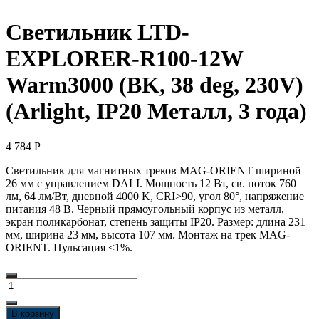
Светильник LTD-
EXPLORER-R100-12W
Warm3000 (BK, 38 deg, 230V)
(Arlight, IP20 Металл, 3 года)
4 784
Р
Светильник для магнитных треков MAG-ORIENT шириной
26 мм с управлением DALI. Мощность 12 Вт, св. поток 760
лм, 64 лм/Вт, дневной 4000 K, CRI>90, угол 80°, напряжение
питания 48 В. Черный прямоугольный корпус из металл,
экран поликарбонат, степень защиты IP20. Размер: длина 231
мм, ширина 23 мм, высота 107 мм. Монтаж на трек MAG-
ORIENT. Пульсация <1%.
Количество
товара
Светильник
В корзину