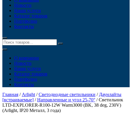
Новости
Наши услуги
Каталог товаров
Портфолио
Контакты
О компании
Новости
Наши услуги
Каталог товаров
Портфолио
Контакты
Главная
/
Arlight
/
Светодиодные светильники
/
Даунлайты
[встраиваемые]
/
Направленные и угол 25-70°
/ Светильник
LTD-EXPLORER-R100-12W Warm3000 (BK, 38 deg, 230V)
(Arlight, IP20 Металл, 3 года)