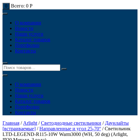
Всего:
0
Р
0
О компании
Новости
Наши услуги
Каталог товаров
Портфолио
Контакты
О компании
Новости
Наши услуги
Каталог товаров
Портфолио
Контакты
Главная
/
Arlight
/
Светодиодные светильники
/
Даунлайты
[встраиваемые]
/
Направленные и угол 25-70°
/ Светильник
LTD-LEGEND-R115-10W Warm3000 (WH, 50 deg) (Arlight,
IP20 Металл, 3 года)