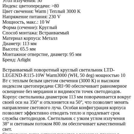
Угол излучения: 50 °
Индекс цветопередачи: >80
Цвет свечения: Warm | Теплый 3000 K
Напряжение питания: 230 V
Мощность, макс.: 10 W
Форма (сечение): Круглый
Способ монтажа: Встраиваемый
Материал корпуса: Металл
Диаметр: 113 мм
Высота: 65.5 мм
Монтажное отверстие, диаметр: 95 мм
Бренд: Arlight
Встраиваемый поворотный круглый светильник LTD-
LEGEND-R115-10W Warm3000 (WH, 50 deg) мощностью 10
Вт с теплым белым цветом свечения (3000 К) и высоким
индексом цветопередачи CRI>90 обеспечивает равномерное
освещение без мерцания и видимости точек светодиодов.
Корпус светильника диаметром 113 мм поворачивается вокруг
своей оси на 350° и отклоняется на 50°, что позволяет менять
направление светового луча. Особая конфигурация корпуса
позволяет эффективно отводить тепло и продлевает срок
службы светодиодов. Светильник с узким углом излучения
38° и световым потоком 800 лм обеспечивает качественный
свет.