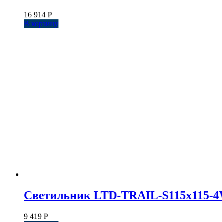
16 914
Р
В корзину
Светильник LTD-TRAIL-S115x115-4W W
9 419
Р