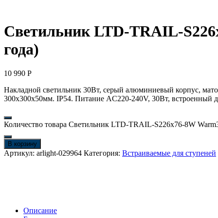
Светильник LTD-TRAIL-S226x76
года)
10 990
Р
Накладной светильник 30Вт, серый алюминиевый корпус, мато
300x300x50мм. IP54. Питание AC220-240V, 30Вт, встроенный д
Количество товара Светильник LTD-TRAIL-S226x76-8W Warm3000 
В корзину
Артикул:
arlight-029964
Категория:
Встраиваемые для ступеней
Описание