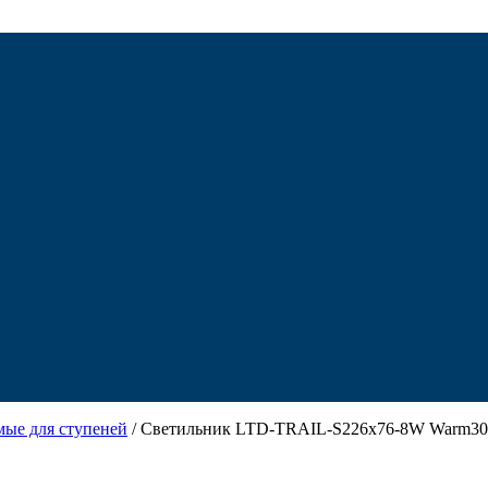
мые для ступеней
/ Светильник LTD-TRAIL-S226x76-8W Warm3000 (