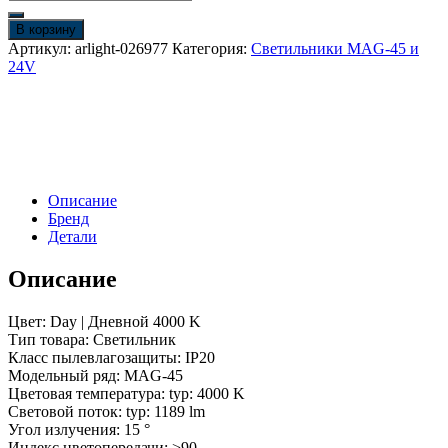
товара
Светильник
В корзину
MAG-
Артикул:
arlight-026977
Категория:
Светильники MAG-45 и
LASER-
24V
FOLD-
45-
S480-
18W
Day4000
(WH,
15
Описание
deg,
Бренд
24V)
Детали
(Arlight,
IP20
Описание
Металл,
3
года)
Цвет: Day | Дневной 4000 K
Тип товара: Светильник
Класс пылевлагозащиты: IP20
Модельный ряд: MAG-45
Цветовая температура: typ: 4000 K
Световой поток: typ: 1189 lm
Угол излучения: 15 °
Индекс цветопередачи: >90