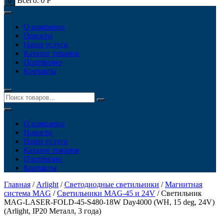
Всего:
0
Р
0
О компании
Новости
Наши услуги
Каталог товаров
Портфолио
Контакты
О компании
Новости
Наши услуги
Каталог товаров
Портфолио
Контакты
Главная
/
Arlight
/
Светодиодные светильники
/
Магнитная
система MAG
/
Светильники MAG-45 и 24V
/ Светильник
MAG-LASER-FOLD-45-S480-18W Day4000 (WH, 15 deg, 24V)
(Arlight, IP20 Металл, 3 года)