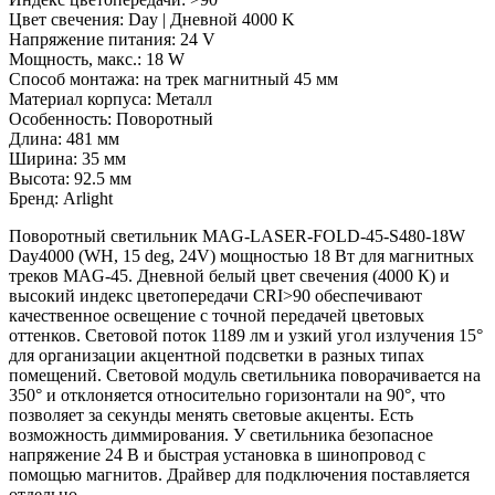
Цвет свечения: Day | Дневной 4000 K
Напряжение питания: 24 V
Мощность, макс.: 18 W
Способ монтажа: на трек магнитный 45 мм
Материал корпуса: Металл
Особенность: Поворотный
Длина: 481 мм
Ширина: 35 мм
Высота: 92.5 мм
Бренд: Arlight
Поворотный светильник MAG-LASER-FOLD-45-S480-18W
Day4000 (WH, 15 deg, 24V) мощностью 18 Вт для магнитных
треков MAG-45. Дневной белый цвет свечения (4000 К) и
высокий индекс цветопередачи CRI>90 обеспечивают
качественное освещение с точной передачей цветовых
оттенков. Световой поток 1189 лм и узкий угол излучения 15°
для организации акцентной подсветки в разных типах
помещений. Световой модуль светильника поворачивается на
350° и отклоняется относительно горизонтали на 90°, что
позволяет за секунды менять световые акценты. Есть
возможность диммирования. У светильника безопасное
напряжение 24 В и быстрая установка в шинопровод с
помощью магнитов. Драйвер для подключения поставляется
отдельно.