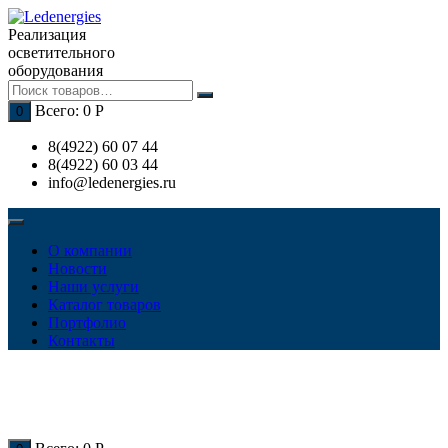
Перейти
к
Реализация
содержимому
осветительного
оборудования
Всего:
0
Р
0
8(4922) 60 07 44
8(4922) 60 03 44
info@ledenergies.ru
О компании
Новости
Наши услуги
Каталог товаров
Портфолио
Контакты