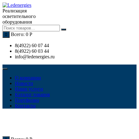
Перейти
к
Реализация
содержимому
осветительного
оборудования
Всего:
0
Р
0
8(4922) 60 07 44
8(4922) 60 03 44
info@ledenergies.ru
О компании
Новости
Наши услуги
Каталог товаров
Портфолио
Контакты