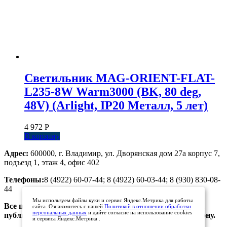
Светильник MAG-ORIENT-FLAT-
L235-8W Warm3000 (BK, 80 deg,
48V) (Arlight, IP20 Металл, 5 лет)
4 972
Р
В корзину
Адрес:
600000, г. Владимир, ул. Дворянская дом 27а корпус 7,
подъезд 1, этаж 4, офис 402
Телефоны:
8 (4922) 60-07-44; 8 (4922) 60-03-44; 8 (930) 830-08-
44
Мы используем файлы куки и сервис Яндекс.Метрика для работы
Все предложения, размещенные на сайте, не являются
сайта. Ознакомитесь с нашей
Политикой в отношении обработки
персональных данных
и дайте согласие на использование cookies
публичной офертой. Просьба уточнять цены по телефону.
и сервиса Яндекс.Метрика .