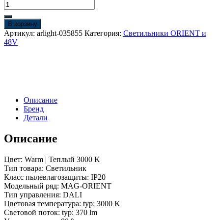
Количество
товара
Светильник
В корзину
MAG-
Артикул:
arlight-035855
Категория:
Светильники ORIENT и
ORIENT-
48V
FLAT-
FOLD-
S195-
6W
Warm3000
(WH,
Описание
80
Бренд
deg,
Детали
48V,
DALI)
(Arlight,
Описание
IP20
Металл,
Цвет: Warm | Теплый 3000 K
5
Тип товара: Светильник
лет)
Класс пылевлагозащиты: IP20
Модельный ряд: MAG-ORIENT
Тип управления: DALI
Цветовая температура: typ: 3000 K
Световой поток: typ: 370 lm