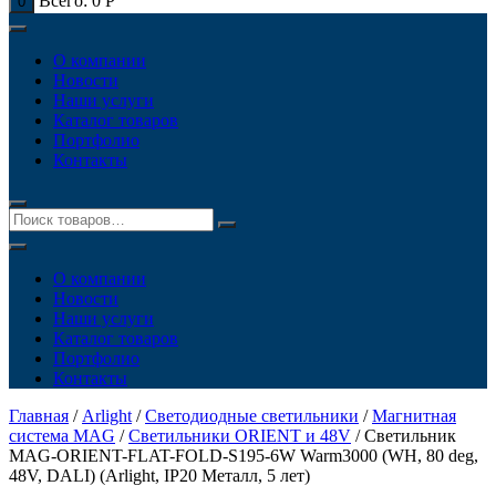
Всего:
0
Р
0
О компании
Новости
Наши услуги
Каталог товаров
Портфолио
Контакты
О компании
Новости
Наши услуги
Каталог товаров
Портфолио
Контакты
Главная
/
Arlight
/
Светодиодные светильники
/
Магнитная
система MAG
/
Светильники ORIENT и 48V
/ Светильник
MAG-ORIENT-FLAT-FOLD-S195-6W Warm3000 (WH, 80 deg,
48V, DALI) (Arlight, IP20 Металл, 5 лет)