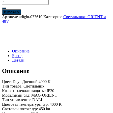
Количество
товара
Светильник
В корзину
MAG-
Артикул:
arlight-033610
Категория:
Светильники ORIENT и
ORIENT-
48V
FLAT-
L235-
8W
Day4000
(BK,
80
Описание
deg,
Бренд
48V,
Детали
DALI)
(Arlight,
IP20
Описание
Металл,
5
Цвет: Day | Дневной 4000 K
лет)
Тип товара: Светильник
Класс пылевлагозащиты: IP20
Модельный ряд: MAG-ORIENT
Тип управления: DALI
Цветовая температура: typ: 4000 K
Световой поток: typ: 450 lm