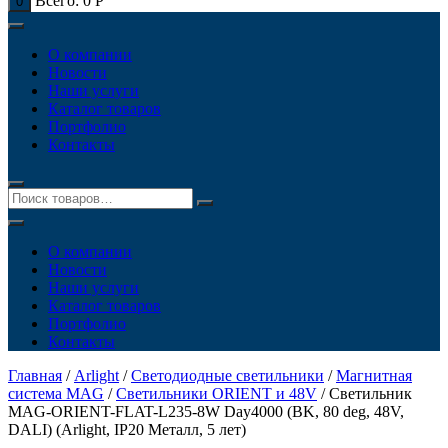
Всего:
0
Р
0
О компании
Новости
Наши услуги
Каталог товаров
Портфолио
Контакты
О компании
Новости
Наши услуги
Каталог товаров
Портфолио
Контакты
Главная
/
Arlight
/
Светодиодные светильники
/
Магнитная
система MAG
/
Светильники ORIENT и 48V
/ Светильник
MAG-ORIENT-FLAT-L235-8W Day4000 (BK, 80 deg, 48V,
DALI) (Arlight, IP20 Металл, 5 лет)