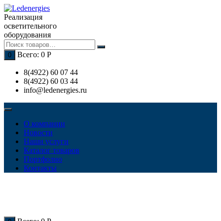
Перейти
к
Реализация
содержимому
осветительного
оборудования
Всего:
0
Р
0
8(4922) 60 07 44
8(4922) 60 03 44
info@ledenergies.ru
О компании
Новости
Наши услуги
Каталог товаров
Портфолио
Контакты