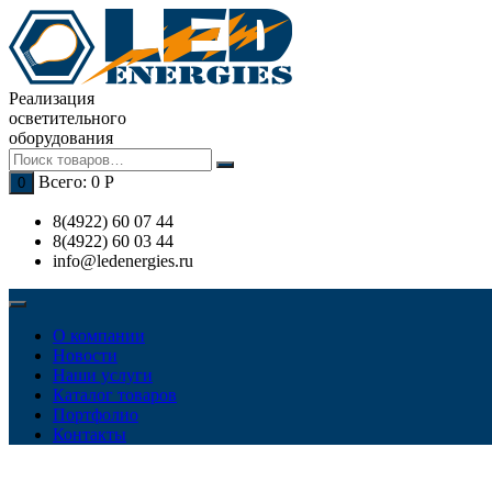
Перейти
к
содержимому
Реализация
осветительного
оборудования
Всего:
0
Р
0
8(4922) 60 07 44
8(4922) 60 03 44
info@ledenergies.ru
О компании
Новости
Наши услуги
Каталог товаров
Портфолио
Контакты