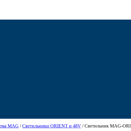
тема MAG
/
Светильники ORIENT и 48V
/ Светильник MAG-ORI