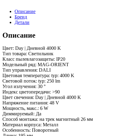
Day4000
(WH,
Описание
30
Бренд
deg,
Детали
48V,
DALI)
Описание
(Arlight,
IP20
Металл,
Цвет: Day | Дневной 4000 K
5
Тип товара: Светильник
лет)
Класс пылевлагозащиты: IP20
Модельный ряд: MAG-ORIENT
Тип управления: DALI
Цветовая температура: typ: 4000 K
Световой поток: typ: 250 lm
Угол излучения: 30 °
Индекс цветопередачи: >90
Цвет свечения: Day | Дневной 4000 K
Напряжение питания: 48 V
Мощность, макс.: 6 W
Диммируeмый: Да
Способ монтажа: на трек магнитный 26 мм
Материал корпуса: Металл
Особенность: Поворотный
Длина: 195 мм