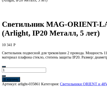
(Arlight, IP20 Металл, 5 лет)
Светильник MAG-ORIENT-LAS
(Arlight, IP20 Металл, 5 лет)
10 341
Р
Светильник подвесной для треков/шин 2 провода. Мощность 11 
материал плафона стекло, степень защиты IP20. Размер: диамет
Количество
товара
Светильник
В корзину
MAG-
Артикул:
arlight-035861
Категория:
Светильники ORIENT и 48
ORIENT-
LASER-
FOLD-
S195-
6W