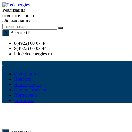
Перейти
к
Реализация
содержимому
осветительного
оборудования
Всего:
0
Р
0
8(4922) 60 07 44
8(4922) 60 03 44
info@ledenergies.ru
О компании
Новости
Наши услуги
Каталог товаров
Портфолио
Контакты