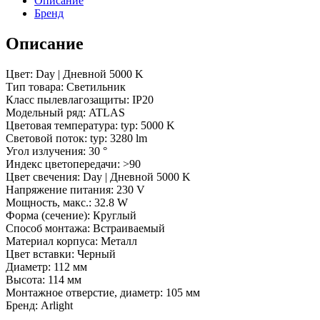
Описание
30
Бренд
deg,
230V)
Описание
(Arlight,
IP20
Металл,
Цвет: Day | Дневной 5000 K
5
Тип товара: Светильник
лет)
Класс пылевлагозащиты: IP20
Модельный ряд: ATLAS
Цветовая температура: typ: 5000 K
Световой поток: typ: 3280 lm
Угол излучения: 30 °
Индекс цветопередачи: >90
Цвет свечения: Day | Дневной 5000 K
Напряжение питания: 230 V
Мощность, макс.: 32.8 W
Форма (сечение): Круглый
Способ монтажа: Встраиваемый
Материал корпуса: Металл
Цвет вставки: Черный
Диаметр: 112 мм
Высота: 114 мм
Монтажное отверстие, диаметр: 105 мм
Бренд: Arlight