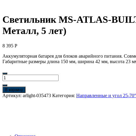
Светильник MS-ATLAS-BUILT-R
Металл, 5 лет)
8 395
Р
Аккумуляторная батарея для блоков аварийного питания. Совмес
Габаритные размеры длина 150 мм, ширина 42 мм, высота 23 мм
Количество
товара
Светильник
В корзину
MS-
Артикул:
arlight-035473
Категория:
Направленные и угол 25-70°
ATLAS-
BUILT-
R112-
35W
Day5000
(WH-
BK,