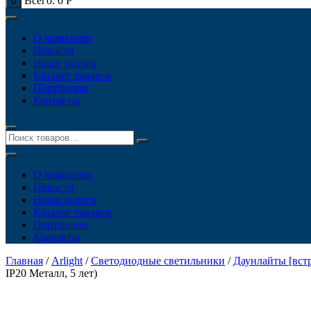
Всего:
0
Р
0
О компании
Новости
Наши услуги
Каталог товаров
Портфолио
Контакты
О компании
Новости
Наши услуги
Каталог товаров
Портфолио
Контакты
Главная
/
Arlight
/
Светодиодные светильники
/
Даунлайты [вст
IP20 Металл, 5 лет)