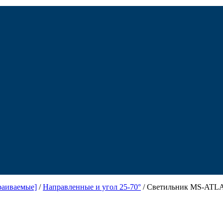
раиваемые]
/
Направленные и угол 25-70°
/ Светильник MS-ATLAS