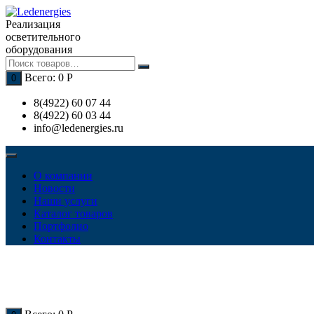
Перейти
к
Реализация
содержимому
осветительного
оборудования
Всего:
0
Р
0
8(4922) 60 07 44
8(4922) 60 03 44
info@ledenergies.ru
О компании
Новости
Наши услуги
Каталог товаров
Портфолио
Контакты