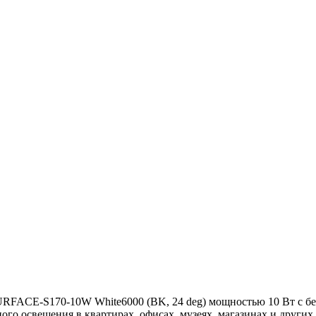
FACE-S170-10W White6000 (BK, 24 deg) мощностью 10 Вт с бел
ого освещения в квартирах, офисах, музеях, магазинах и других