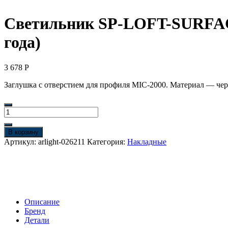
Светильник SP-LOFT-SURFACE-
года)
3 678
Р
Заглушка с отверстием для профиля MIC-2000. Материал — чер
Количество
товара
Светильник
В корзину
SP-
Артикул:
arlight-026211
Категория:
Накладные
LOFT-
SURFACE-
S170-
10W
White6000
(BK,
Описание
24
Бренд
deg)
Детали
(Arlight,