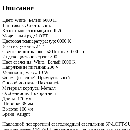
IP40
Металл,
Описание
3
года)
Цвет: White | Белый 6000 K
Тип товара: Светильник
Класс пылевлагозащиты: IP20
Модельный ряд: LOFT
Цветовая температура: typ: 6000 K
Угол излучения: 24 °
Световой поток: min: 540 lm; max: 600 lm
Индекс цветопередачи: >90
Цвет свечения: White | Белый 6000 K
Напряжение питания: 230 V
Мощность, макс.: 10 W
Форма (сечение): Прямоугольный
Способ монтажа: Накладной
Материал корпуса: Металл
Особенность: Поворотный
Длина: 170 мм
Ширина: 36 мм
Высота: 100 мм
Бренд: Arlight
Накладной поворотный светодиодный светильник SP-LOFT-SUR
цветопередачи CRI>90. Предназначен для локального и акцентн